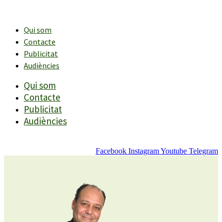
Vés
al
contingut
Qui som
Contacte
Publicitat
Audiències
Qui som
Contacte
Publicitat
Audiències
Facebook
Instagram
Youtube
Telegram