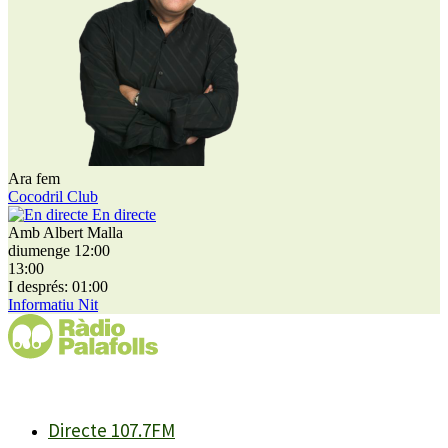
Ara fem
Cocodril Club
En directe
Amb Albert Malla
diumenge 12:00
13:00
I després: 01:00
Informatiu Nit
Directe 107.7FM