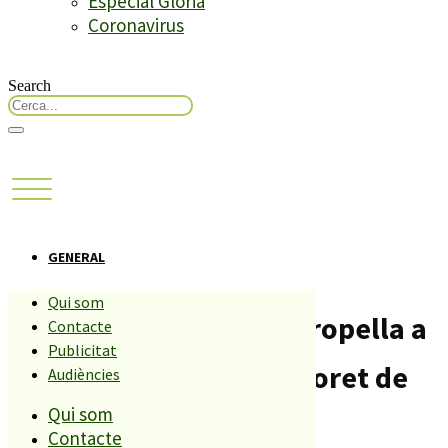
Especial Glòria
Coronavirus
Search
GENERAL
Qui som
Un conductor novell atropella a
Contacte
Publicitat
4 dones i a un nadó a Lloret de
Audiències
Qui som
Mar.
Contacte