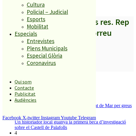
DIARI DE GIRONA
Cultura
Policial – Judicial
Esports
A partir d’ara no et perdis res. Rep
Mobilitat
els titulars al teu correu
Especials
Entrevistes
Plens Municipals
Especial Glòria
Coronavirus
SUBSCRIURE’M
És tendència ara
Qui som
Contacte
1
Publicitat
ESPORTS CAP DE SETMANA
Audiències
2
Tanquen un local de menjar ràpid a Malgrat de Mar per greus
deficiències sanitàries
3
Facebook
X-twitter
Instagram
Youtube
Telegram
Un historiador local guanya la primera beca d’investigació
sobre el Castell de Palafolls
4