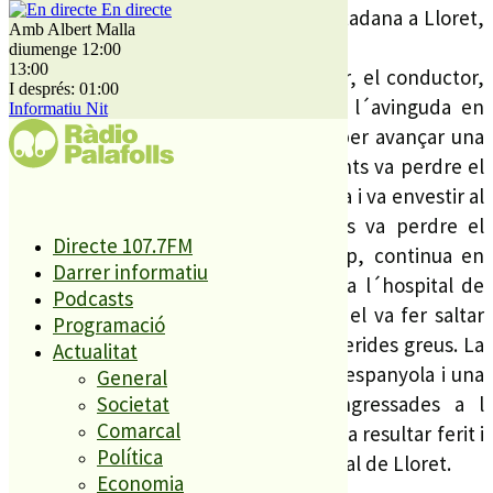
En directe
regidor en funcions de Seguretat Ciutadana a Lloret,
Amb Albert Malla
Ignasi Riera .
diumenge 12:00
13:00
Al voltant de les 12 del migdia d´ahir, el conductor,
I després: 01:00
un jove veí de Lloret, circulava per l´avinguda en
Informatiu Nit
direcció a Tossa, i en una maniobra per avançar una
furgoneta a l´altura del pas de vianants va perdre el
control del vehicle i va envair la vorera i va envestir al
grup de vianants. Una de les dones va perdre el
Directe 107.7FM
coneixement a conseqüència del cop, continua en
Darrer informatiu
observació i amb pronòstic reservat a l´hospital de
Podcasts
Blanes. Pel que fa al nen, l´impacte el va fer saltar
Programació
del cotxet infantil, però no va rebre ferides greus. La
Actualitat
resta de dones, dues de nacionalitat espanyola i una
General
darrera italiana, van ser també ingressades a l
Societat
Comarcal
´Hospital Comarcal. El conductor no va resultar ferit i
Política
va ser interrogat per la Policia Municipal de Lloret.
Economia