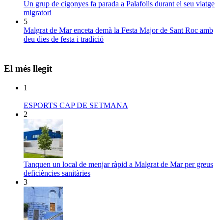
Un grup de cigonyes fa parada a Palafolls durant el seu viatge
migratori
5
Malgrat de Mar enceta demà la Festa Major de Sant Roc amb
deu dies de festa i tradició
El més llegit
1
ESPORTS CAP DE SETMANA
2
Tanquen un local de menjar ràpid a Malgrat de Mar per greus
deficiències sanitàries
3