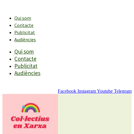
Vés
al
contingut
Qui som
Contacte
Publicitat
Audiències
Qui som
Contacte
Publicitat
Audiències
Facebook
Instagram
Youtube
Telegram