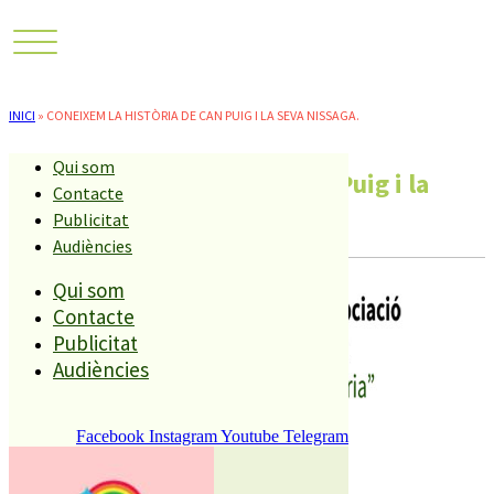
INICI
»
CONEIXEM LA HISTÒRIA DE CAN PUIG I LA SEVA NISSAGA.
Qui som
Coneixem la història de Can Puig i la
Contacte
seva nissaga.
Publicitat
Audiències
Qui som
Contacte
Publicitat
Audiències
Facebook
Instagram
Youtube
Telegram