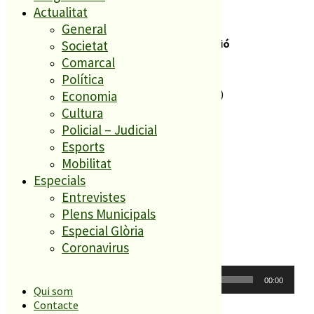
Política de cookies
Actualitat
Legal
General
Servei Local de Comunicació
Societat
C. Sant Lluís, s/n
Comarcal
Antiga Fàbrica El Forroll
Política
08389 Palafolls (Barcelona)
Economia
Cultura
Policial – Judicial
Esports
Mobilitat
Especials
Entrevistes
Plens Municipals
Darrer informatiu
Especial Glòria
Coronavirus
Reproductor
00:00
00:00
d'àudio
Qui som
Contacte