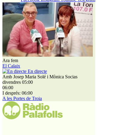
Ara fem
Qui som
El Calaix
Contacte
En directe
Publicitat
Amb Josep Maria Solé i Mònica Socias
Audiències
divendres 05:00
06:00
Qui som
I després: 06:00
Contacte
A les Portes de Troia
Publicitat
Audiències
Política de cookies
Legal