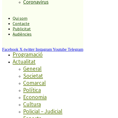
Coronavirus
Qui som
Contacte
Publicitat
Directe 107.7FM
Audiències
Darrer informatiu
Podcasts
Facebook
X-twitter
Instagram
Youtube
Telegram
Programació
Actualitat
General
Societat
Comarcal
Política
Economia
Cultura
Policial – Judicial