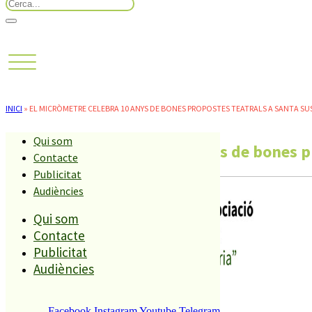
INICI
»
EL MICRÒMETRE CELEBRA 10 ANYS DE BONES PROPOSTES TEATRALS A SANTA S
Qui som
El micròmetre celebra 10 anys de bones p
Contacte
Publicitat
Audiències
Qui som
Contacte
Publicitat
Audiències
Facebook
Instagram
Youtube
Telegram