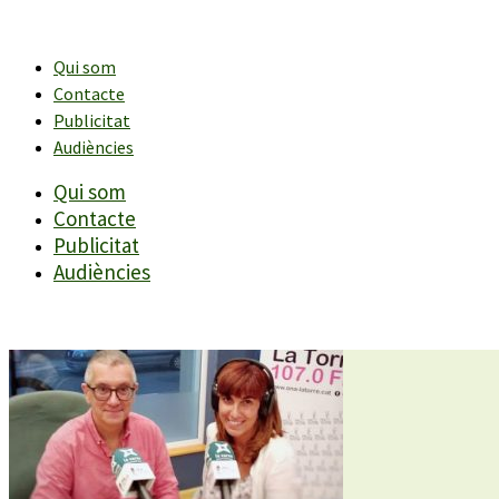
Vés
al
contingut
Qui som
Contacte
Publicitat
Audiències
Qui som
Contacte
Publicitat
Audiències