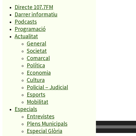
Directe 107.7FM
Política de cookies
Darrer informatiu
Legal
Podcasts
Programació
Actualitat
General
Societat
Comarcal
Política
Economia
Cultura
Policial – Judicial
Esports
Mobilitat
Darrer informatiu
Especials
Entrevistes
Plens Municipals
Reproductor
00:00
d'àudio
Especial Glòria