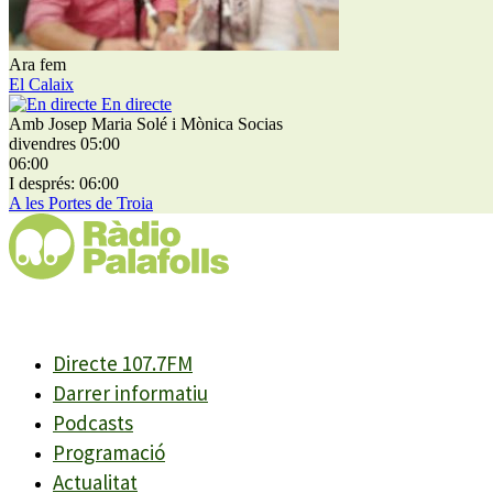
Ara fem
El Calaix
En directe
Amb Josep Maria Solé i Mònica Socias
divendres 05:00
06:00
I després: 06:00
A les Portes de Troia
Directe 107.7FM
Darrer informatiu
Podcasts
Programació
Actualitat