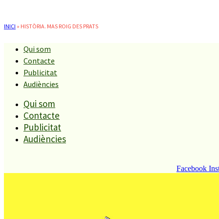
INICI
»
HISTÒRIA. MAS ROIG DES PRATS
Qui som
Història. Mas Roig des Prats
Contacte
Publicitat
Audiències
Qui som
Contacte
Publicitat
Audiències
Facebook
Ins