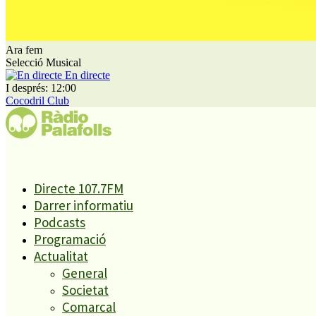
C. Sant Lluís, s/n
Antiga Fàbrica El Forroll
08389 Palafolls (Barcelona)
Ara fem
Selecció Musical
En directe
I després: 12:00
Cocodril Club
Darrer informatiu
Directe 107.7FM
Darrer informatiu
Reproductor
Podcasts
00:00
00:00
d'àudio
Programació
Actualitat
General
Societat
Comarcal