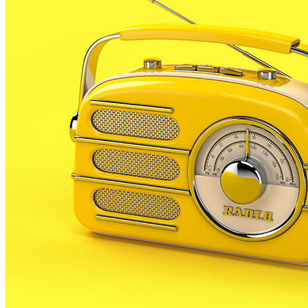
Qui som
Contacte
Publicitat
Audiències
Qui som
Contacte
Publicitat
Audiències
Política de cookies
Legal
Política de cookies
Legal
Servei Local de Comunicació