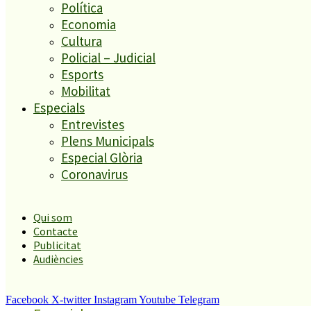
Política
Economia
Cultura
Directe 107.7FM
Policial – Judicial
Darrer informatiu
Esports
Podcasts
Mobilitat
Programació
Especials
Entrevistes
Actualitat
Plens Municipals
General
Especial Glòria
Societat
Coronavirus
Comarcal
Política
Qui som
Economia
Contacte
Cultura
Publicitat
Policial – Judicial
Audiències
Esports
Mobilitat
Facebook
X-twitter
Instagram
Youtube
Telegram