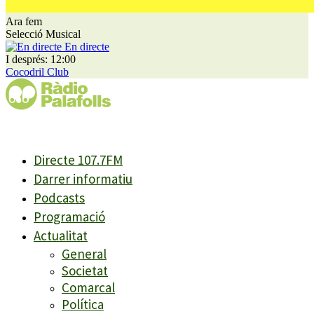
Ara fem
Selecció Musical
En directe
I després: 12:00
Cocodril Club
Directe 107.7FM
Darrer informatiu
Podcasts
Programació
Actualitat
General
Societat
Comarcal
Política