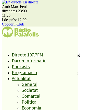
En directe
Contacte
Amb Marc Ferri
Publicitat
divendres 23:00
Audiències
11:25
I després: 12:00
Cocodril Club
Política de cookies
Legal
Política de cookies
Legal
Directe 107.7FM
Servei Local de Comunicació
Darrer informatiu
C. Sant Lluís, s/n
Podcasts
Antiga Fàbrica El Forroll
Programació
08389 Palafolls (Barcelona)
Actualitat
General
Societat
Comarcal
Política
Economia