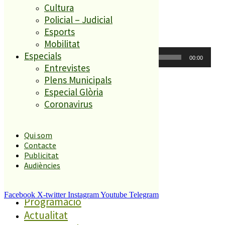
Cultura
Darrer informatiu
Policial – Judicial
Esports
Mobilitat
Reproductor
Especials
00:00
00:00
d'àudio
Entrevistes
Plens Municipals
Especial Glòria
Coronavirus
Qui som
Contacte
Publicitat
Directe 107.7FM
Audiències
Darrer informatiu
Podcasts
Facebook
X-twitter
Instagram
Youtube
Telegram
Programació
Actualitat