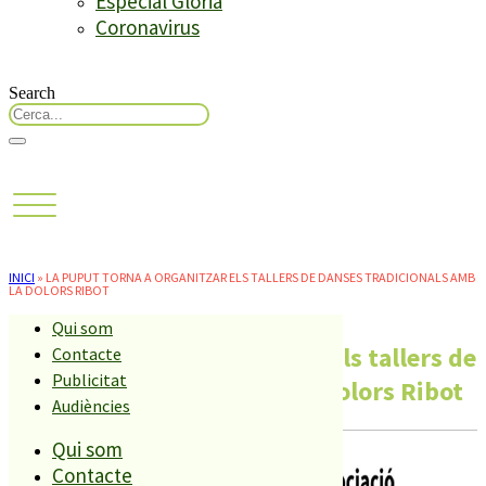
Especial Glòria
Coronavirus
Search
INICI
»
LA PUPUT TORNA A ORGANITZAR ELS TALLERS DE DANSES TRADICIONALS AMB
LA DOLORS RIBOT
Qui som
La Puput torna a organitzar els tallers de
Contacte
Publicitat
danses tradicionals amb la Dolors Ribot
Audiències
Qui som
Contacte