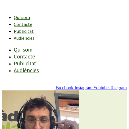
Vés
al
contingut
Qui som
Contacte
Publicitat
Audiències
Qui som
Contacte
Publicitat
Audiències
Facebook
Instagram
Youtube
Telegram