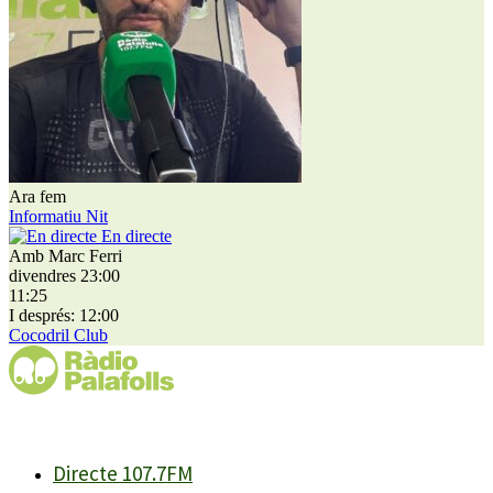
Ara fem
Informatiu Nit
En directe
Amb Marc Ferri
divendres 23:00
11:25
I després: 12:00
Cocodril Club
Directe 107.7FM