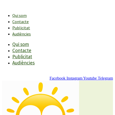
Vés
al
contingut
Qui som
Contacte
Publicitat
Audiències
Qui som
Contacte
Publicitat
Audiències
Facebook
Instagram
Youtube
Telegram