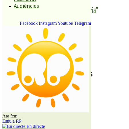
Audiències
Facebook
Instagram
Youtube
Telegram
Qui som
Contacte
Publicitat
Audiències
Ara fem
Qui som
Estiu a RP
Contacte
En directe