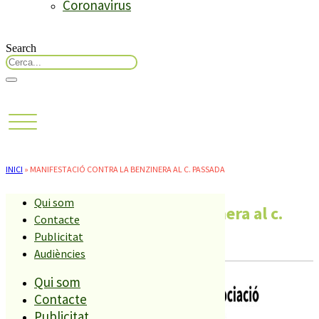
Coronavirus
Search
INICI
»
MANIFESTACIÓ CONTRA LA BENZINERA AL C. PASSADA
Qui som
Manifestació contra la benzinera al c.
Contacte
Passada
Publicitat
Audiències
Qui som
Contacte
Publicitat