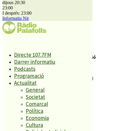
Publicitat
dijous 20:30
Audiències
23:00
I després: 23:00
Informatiu Nit
Política de cookies
Legal
Política de cookies
Legal
Directe 107.7FM
Servei Local de Comunicació
Darrer informatiu
C. Sant Lluís, s/n
Podcasts
Antiga Fàbrica El Forroll
Programació
08389 Palafolls (Barcelona)
Actualitat
General
Societat
Comarcal
Política
Economia
Cultura