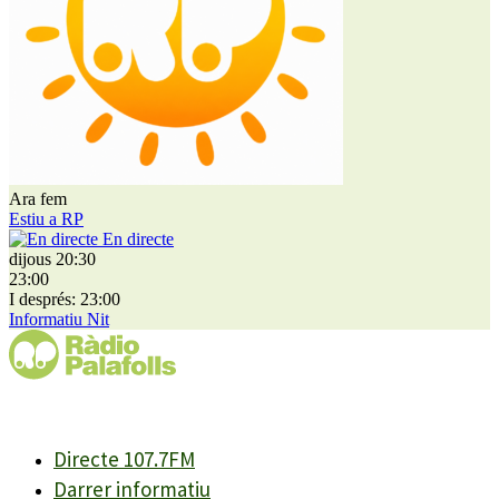
Ara fem
Estiu a RP
En directe
dijous 20:30
23:00
I després: 23:00
Informatiu Nit
Directe 107.7FM
Darrer informatiu