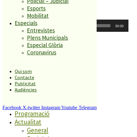
Policial – Judicial
Darrer informatiu
Esports
Mobilitat
Reproductor
Especials
00:00
00:00
d'àudio
Entrevistes
Plens Municipals
Especial Glòria
Coronavirus
Qui som
Contacte
Publicitat
Directe 107.7FM
Audiències
Darrer informatiu
Podcasts
Facebook
X-twitter
Instagram
Youtube
Telegram
Programació
Actualitat
General