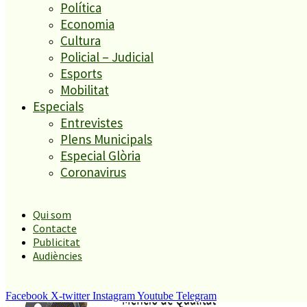
Política
Malgrat de Mar inicia els tràmits per implementar
Economia
l’aparcament regulat al municipi
Cultura
Policial – Judicial
Àmbits geogràfics
Esports
Mobilitat
Especials
Malgrat
Entrevistes
Alt Maresme
Plens Municipals
Blanes
Especial Glòria
La Selva
Coronavirus
Malgrat
Alt Maresme
Blanes
Qui som
La Selva
Contacte
Publicitat
Audiències
Facebook
X-twitter
Instagram
Youtube
Telegram