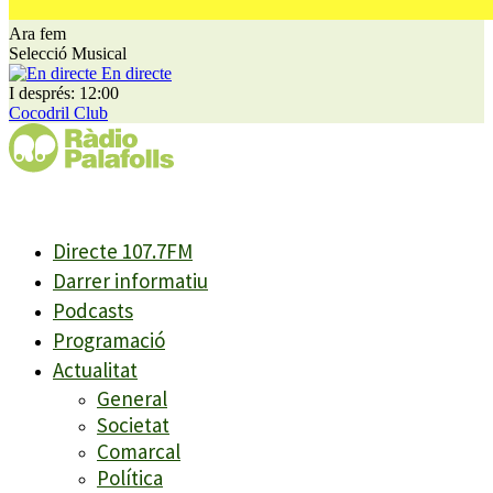
Ara fem
Selecció Musical
En directe
I després: 12:00
Cocodril Club
Directe 107.7FM
Darrer informatiu
Podcasts
Programació
Actualitat
General
Societat
Comarcal
Política