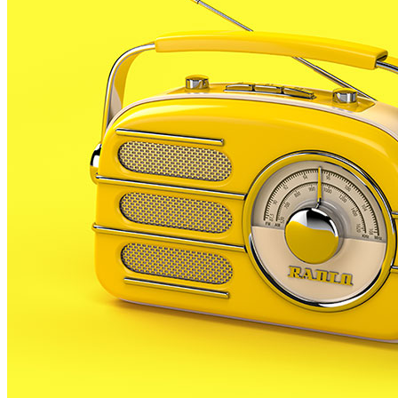
1
Tanquen un local de menjar ràpid a Malgrat de Mar per greus
deficiències sanitàries
2
ESPORTS CAP DE SETMANA
3
Un historiador local guanya la primera beca d’investigació
sobre el Castell de Palafolls
4
Un grup de cigonyes fa parada a Palafolls durant el seu viatge
migratori
5
Malgrat de Mar enceta demà la Festa Major de Sant Roc amb
deu dies de festa i tradició
El més llegit
1
ESPORTS CAP DE SETMANA
2