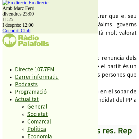
entre altres formacions.
En directe
Amb Marc Ferri
divendres 23:00
El secretari general del PP va assegurar que el seu
11:25
partit vol aconseguir estar als màxims governs
I després: 12:00
Cocodril Club
possibles, ja que segons ells el PP està molt valorat
per la seva gestió.
-*
Rafael Luna va dir, en referència a la renuncia dels
caps de llista de Malgrat i Blanes, que el partit és un
Directe 107.7FM
projecte comú i no personal, i que les persones que
Darrer informatiu
així ho creuen no tenen cabuda al PP.
Podcasts
Luna ho va dir aquest cap de setmana en el sopar de
Programació
Actualitat
presentació d’Óscar Bermán com a candidat del PP a
General
PLF.
Societat
Comarcal
A partir d’ara no et perdis res. Rep
Política
Economia