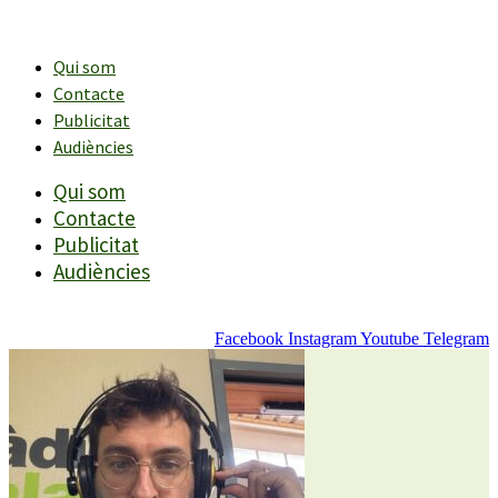
Vés
al
contingut
Qui som
Contacte
Publicitat
Audiències
Qui som
Contacte
Publicitat
Audiències
Facebook
Instagram
Youtube
Telegram