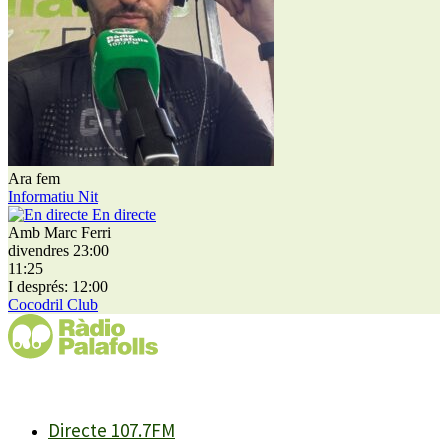
Ara fem
Informatiu Nit
En directe
Amb Marc Ferri
divendres 23:00
11:25
I després: 12:00
Cocodril Club
Directe 107.7FM