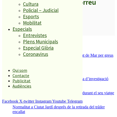
els titulars al teu correu
Cultura
Policial – Judicial
Esports
Mobilitat
Especials
SUBSCRIURE’M
Entrevistes
És tendència ara
Plens Municipals
Especial Glòria
1
Coronavirus
Tanquen un local de menjar ràpid a Malgrat de Mar per greus
deficiències sanitàries
2
ESPORTS CAP DE SETMANA
Qui som
3
Contacte
Un historiador local guanya la primera beca d’investigació
Publicitat
sobre el Castell de Palafolls
Audiències
4
Un grup de cigonyes fa parada a Palafolls durant el seu viatge
migratori
Facebook
X-twitter
Instagram
Youtube
Telegram
5
Normalitat a Ciutat Jardí després de la retirada del tràiler
encallat