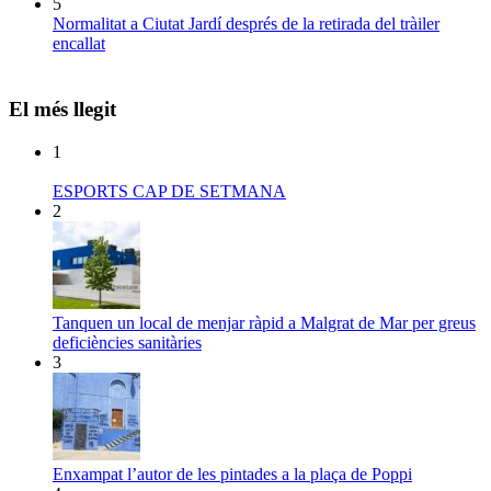
5
Normalitat a Ciutat Jardí després de la retirada del tràiler
encallat
El més llegit
1
ESPORTS CAP DE SETMANA
2
Tanquen un local de menjar ràpid a Malgrat de Mar per greus
deficiències sanitàries
3
Enxampat l’autor de les pintades a la plaça de Poppi