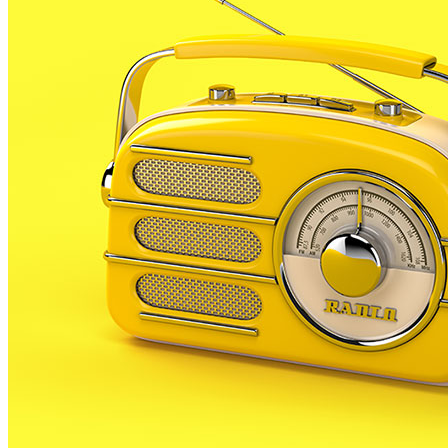
5a jornada. Els de casa són primers en la classificació
amb 12 punts, mentre que els gironins, són 3rs amb 7
punts.
Molt diferent és la situació del PLF B. Encara no han
conegut la victòria, i arriben a la tercera jornada, en
la 13a posició de la classificació, i just aquests cap de
setmana s’enfronten al lider de la categoria, el
Masnou atletic.
En la majoria de categories en la que hi ha
participació palafollenca aquests cap de setmana es
comença la competició.
En categoria Cadet, segons divició el PLF A s’enfronta
contra el juventus, a l’infantil, segona categoria, el
PLF A viatja al camp del Valldemià maristes, mentre
que el B, jugarà a casa contra el mateix equip, el