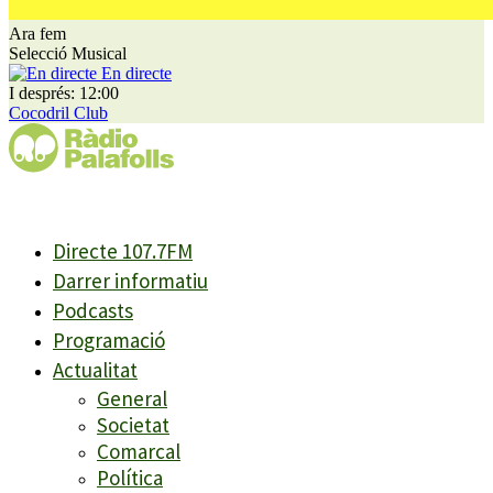
Ara fem
Selecció Musical
En directe
I després: 12:00
Cocodril Club
Directe 107.7FM
Darrer informatiu
Podcasts
Programació
Actualitat
General
Societat
Comarcal
Política