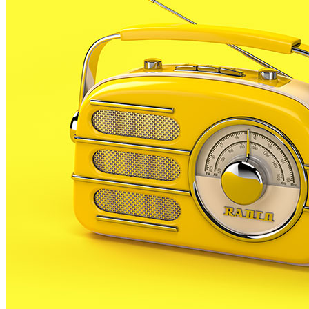
cada any regala el consistori als palafollencs per les
dates nadalenques. Segons ha confirmat a RP
l’alcalde de PLF, Valentí Agustí, el llibre és un repàs
als anys de la guerra Civil al nostre municipi. Escoltem
a Valentí Agustí.
El llibre encarregat a Jordi Amat repassarà la vida
quotidiana a mitjans i finals de la decada dels 30 a
PLF, una epoca en la que el municipi no sobrepassava
els 1200 habitants, i estava practicament dedicat a
l’agricultura i al sector primari. El mateix Amat, que es
professor d’institut a Calella, també s’ha encarregat
de redactar la història de la Guerra Civil en diferents
municipis de la zona., com ara Pineda, Tordera,
Calella o Premià.