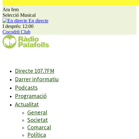
Ara fem
Selecció Musical
En directe
I després: 12:00
Cocodril Club
Directe 107.7FM
Darrer informatiu
Podcasts
Programació
Actualitat
General
Societat
Comarcal
Política