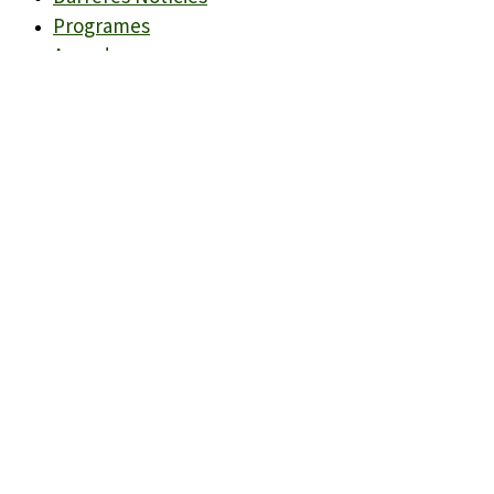
Programes
Agenda
Candidats
Llistes
Darreres Notícies
Programes
Agenda