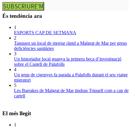
SUBSCRIURE’M
És tendència ara
1
ESPORTS CAP DE SETMANA
2
Tanquen un local de menjar ràpid a Malgrat de Mar per greus
deficiències sanitàries
3
Un historiador local guanya la primera beca d’investigació
sobre el Castell de Palafolls
4
Un grup de cigonyes fa parada a Palafolls durant el seu viatge
migratori
5
Les Barrakes de Malgrat de Mar tindran Triquell com a cap de
cartell
El més llegit
1