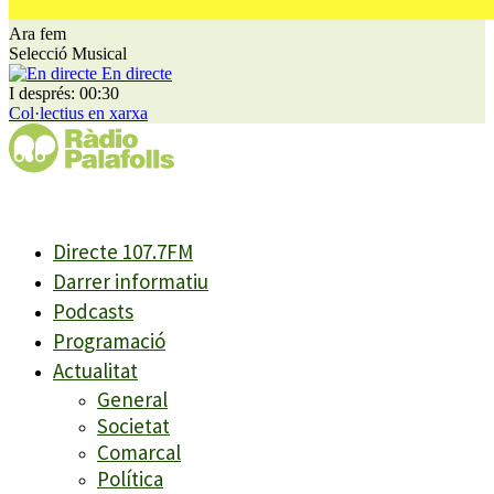
Ara fem
Selecció Musical
En directe
I després: 00:30
Col·lectius en xarxa
Directe 107.7FM
Darrer informatiu
Podcasts
Programació
Actualitat
General
Societat
Comarcal
Política