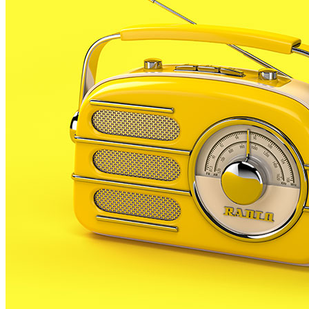
L’Ajuntament de Blanes, a través de la policia local i
dels serveis socials municipals, han introduït el servei
de teleassistència com a protecció de les persones
amb risc de patir violència de gènere.Amb la
teleassistència, tan sols pitjant un botó es dóna
l’alerta a la creu Roja, qui gestiona aquests servei i qui
rep l’avís. La teleassistència, que ja s’utilitza en
persones grans que viuen soles per estar comunicats
en tot moment amb els centres d’assistència, es basa
en la utilització de tecnologies de la comunicació
telefònica mòbil i de telelocalització.
Ara també permetrà que les dones en risc de patir
violència de gènere puguin posar-se en contacte amb
un centre atès per personal específicament preparat
per donar una resposta adequada a la crisi
plantejada. El contacte pot establir-se en tot