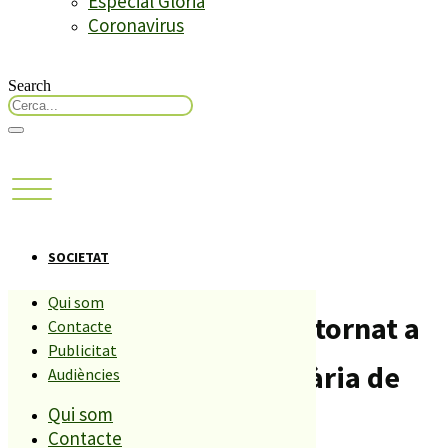
Especial Glòria
Coronavirus
Search
SOCIETAT
Qui som
El Ceip les Ferreries ha tornat a
Contacte
Publicitat
organitzar la Fira solidària de
Audiències
Qui som
Nadal.
Contacte