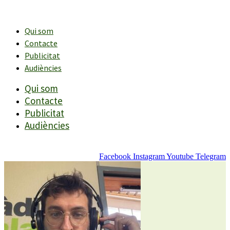
Vés
al
contingut
Qui som
Contacte
Publicitat
Audiències
Qui som
Contacte
Publicitat
Audiències
Facebook
Instagram
Youtube
Telegram