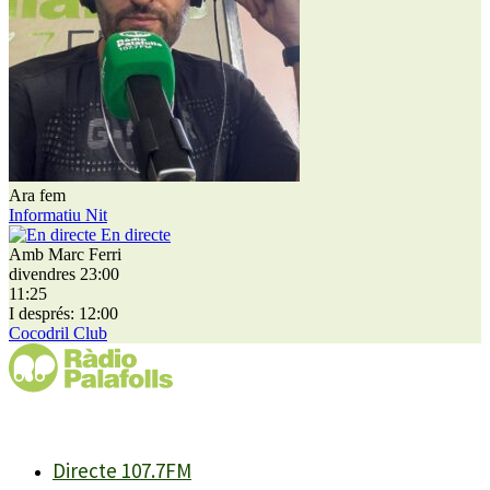
Ara fem
Informatiu Nit
En directe
Amb Marc Ferri
divendres 23:00
11:25
I després: 12:00
Cocodril Club
Directe 107.7FM