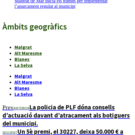
Malgrat de Mar inicia els tràmits per implementar
l’aparcament regulat al municipi
Àmbits geogràfics
Malgrat
Alt Maresme
Blanes
La Selva
Malgrat
Alt Maresme
Blanes
La Selva
La policia de PLF dóna consells
Prev
ANTERIOR
d’actuació davant d’atracament als botiguers
del municipi.
Un 5è premi, el 30227, deixa 50.000 € a
SEGÜENT