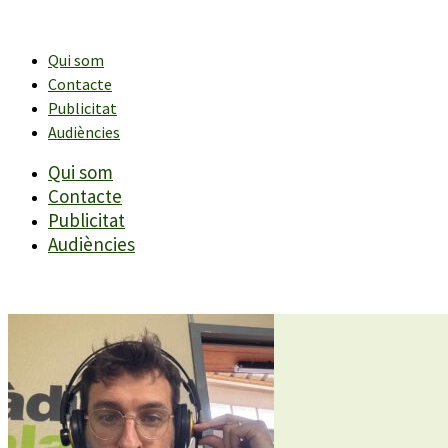
Vés
al
contingut
Qui som
Contacte
Publicitat
Audiències
Qui som
Contacte
Publicitat
Audiències