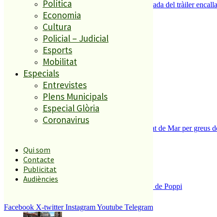
Política
Normalitat a Ciutat Jardí després de la retirada del tràiler encalla
Economia
Cultura
El més llegit
Policial – Judicial
Esports
1
Mobilitat
ESPORTS CAP DE SETMANA
Especials
2
Entrevistes
Plens Municipals
Especial Glòria
Coronavirus
Tanquen un local de menjar ràpid a Malgrat de Mar per greus def
3
Qui som
Contacte
Publicitat
Audiències
Enxampat l’autor de les pintades a la plaça de Poppi
4
Facebook
X-twitter
Instagram
Youtube
Telegram