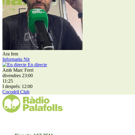
Ara fem
Informatiu Nit
En directe
Amb Marc Ferri
divendres 23:00
11:25
I després: 12:00
Cocodril Club