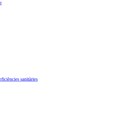
t
iciències sanitàries