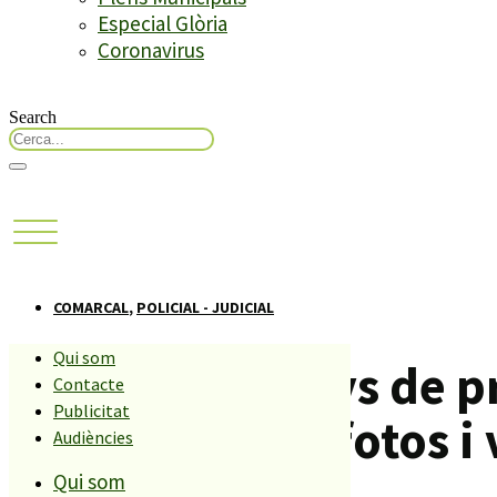
Especial Glòria
Coronavirus
Search
COMARCAL
,
POLICIAL - JUDICIAL
Qui som
Demanen 5 anys de pre
Contacte
Publicitat
distribució de fotos i
Audiències
Qui som