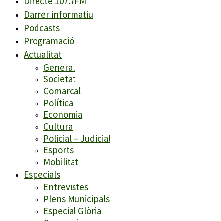
Directe 107.7FM
Darrer informatiu
Podcasts
Programació
Actualitat
General
Societat
Comarcal
Política
Economia
Cultura
Policial – Judicial
Esports
Mobilitat
Especials
Entrevistes
Plens Municipals
Especial Glòria