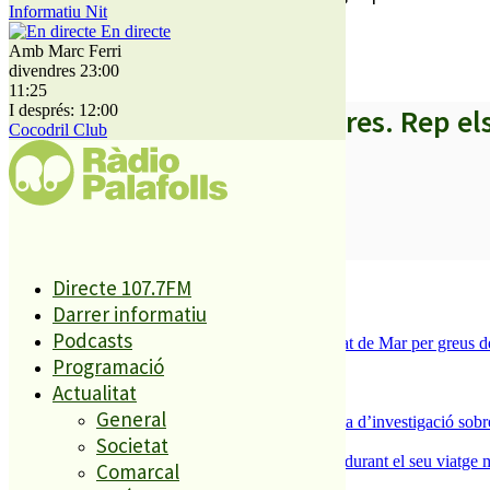
Informatiu Nit
En directe
Amb Marc Ferri
divendres 23:00
11:25
I després: 12:00
A partir d’ara no et perdis res. Rep el
Cocodril Club
SUBSCRIURE’M
És tendència ara
Directe 107.7FM
Darrer informatiu
1
Podcasts
Tanquen un local de menjar ràpid a Malgrat de Mar per greus def
Programació
2
ESPORTS CAP DE SETMANA
Actualitat
3
General
Un historiador local guanya la primera beca d’investigació sobre
Societat
4
Un grup de cigonyes fa parada a Palafolls durant el seu viatge m
Comarcal
5