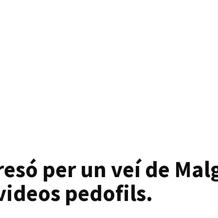
só per un veí de Malg
 videos pedofils.