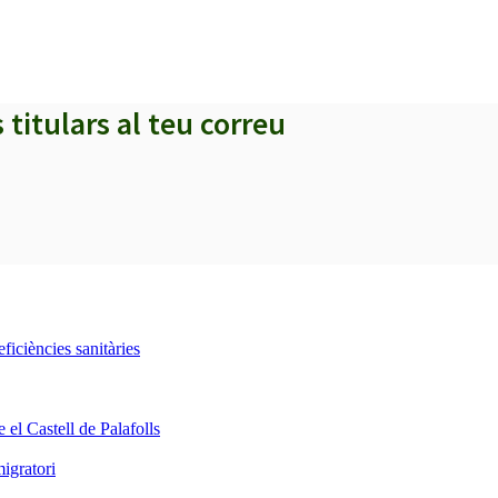
s titulars al teu correu
iciències sanitàries
 el Castell de Palafolls
igratori