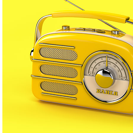
de neteja del fons marí que cada any realitza el
Voluntariat de l’Alt Maresme de Medi Ambient
(VAMMA).
Aquests any és el sisé consecutiu que aquests
voluntaris marquen un calendari d’actuació pel que
submarinistes es capbussen buscant i extraient
deixalles i residus dipositats al fons del mar.
La finalitat d’aquestes neteges del fons marí és
doble. Per una banda eliminar la brossa que s’hi ha
abocat i no s’ha integrat en el medi, o també allò que
ha estat colonitzat, però és perjudicial. Per l’altra
banda, es vol conscienciar la població perquè no
llenci brossa a les rieres, ni als rius, ni al mar
Aquestes neteges s’allargaran fins al mes d’octubre