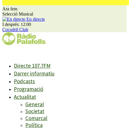
Ara fem
Selecció Musical
En directe
I després: 12:00
Cocodril Club
Directe 107.7FM
Darrer informatiu
Podcasts
Programació
Actualitat
General
Societat
Comarcal
Política