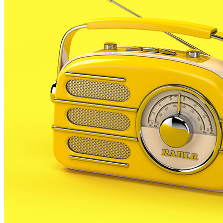
aquest mapa que fa inventari de 160 elements del
poble. La majoria d’elements pertanyen al patrimoni
immoble, és a dir edificis, conjunts i elements
arquitectònics, jaciments arqueològics i obra civil, on
hi destaquen les masies fortificades.
També s’hi cataloguen col·leccions, objectes i
elements urbans, fons documentals i d’imatges o
manifestacions festives, tradicions orals, costumari i
tècniques artesanals). Per últim, el mapa reciull les
zones d’interès natural i espècimens botànics
singulars.
Els Mapes del Patrimoni Cultural Local, realitzats en
col.laboració amb la Diputació de BCN, volen recollir
dades sobre el patrimoni cultural i natural d’un
municipi i la seva valoració. Això permet que les