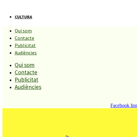
CULTURA
Qui som
Sta. Susanna presenta el seu
Contacte
Publicitat
Mapa del Patrimoni Cultural .
Audiències
Qui som
Compartiu aquesta història
Contacte
Publicitat
Audiències
REDACCIÓ
28 SETEMBRE, 2010
Facebook
Ins
Aquest cap de setmana es va presentar públicament