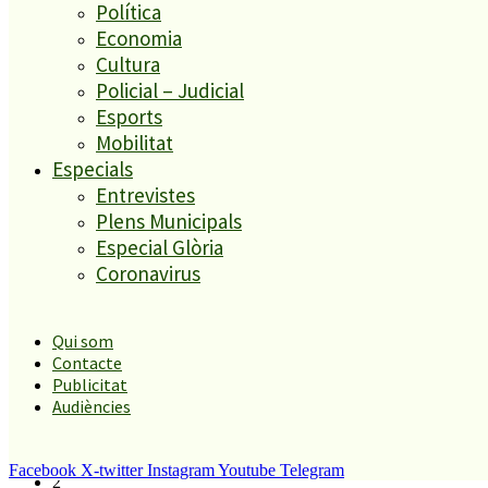
Política
Economia
1
ESPORTS CAP DE SETMANA
Cultura
2
Policial – Judicial
Els veïns de Palafolls refermen la seva lluita contra la
Esports
benzinera del carrer Passada i preparen la creació d’una
plataforma
Mobilitat
3
Especials
S’aprova definitivament el projecte de la nova rotonda i la
Entrevistes
millora del pont de la riera de Reixac al polígon d’en Puigvert
4
Plens Municipals
La Nau d’Entitats mantindrà la seva ubicació actual al polígon
Especial Glòria
Can Baltasar
Coronavirus
5
Malgrat de Mar enceta demà la Festa Major de Sant Roc amb
deu dies de festa i tradició
Qui som
Contacte
El més llegit
Publicitat
Audiències
1
ESPORTS CAP DE SETMANA
Facebook
X-twitter
Instagram
Youtube
Telegram
2