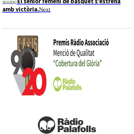
El sènior femení de bàsquet s’estrena
SEGÜENT
amb victòria.
Next