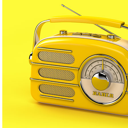
L’Ajuntament havia demanat la suspensió del projecte d
entén que hi ha hagut silenci administratiu i consider
quan hauria aixecat la suspensió.
Davant d’això l’Ajuntament d’Argentona al·lega, ara, q
suspès- quedin sense efecte al considerar-los nuls.
Les protestes sobre aquesta nova via s’estenen arreu. F
convocant, la coordinadora Preservem el Maresme -formad
Iniciativa de Malgrat ha presentat una moció al ple d’
Maresme i que haurà d’arribar, en un futur a PLF.
El Punt / Ràdio Palafolls
A partir d’ara no et perdis res. Rep el