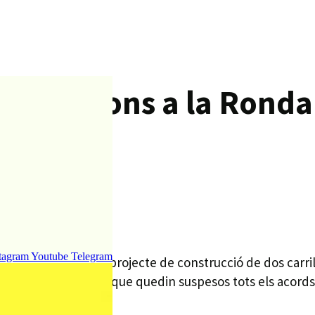
l.legacions a la Ronda
tagram
Youtube
Telegram
vern en contra el projecte de construcció de dos carrils l
d’alçada per demanar que quedin suspesos tots els acords
íode de temps. .