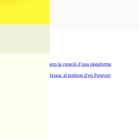
a del carrer Passada i preparen la creació d’una plataforma
ra del pont de la riera de Reixac al polígon d’en Puigvert
Can Baltasar
dies de festa i tradició