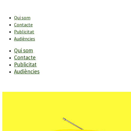
Vés
al
contingut
Qui som
Contacte
Publicitat
Audiències
Qui som
Contacte
Publicitat
Audiències