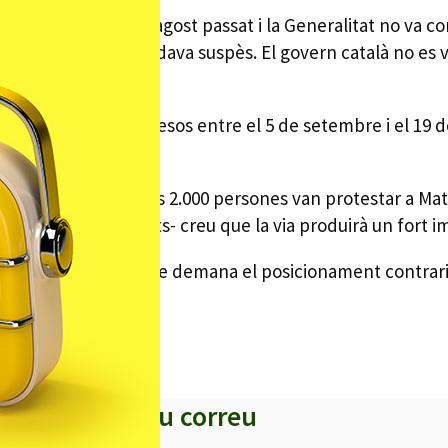
e Ronda el mes d’agost passat i la Generalitat no va con
a que el projecte quedava suspès. El govern català no es
ue tots els acords presos entre el 5 de setembre i el 19
a una setmana unes 2.000 persones van protestar a Mataró 
a per 67 entitats- creu que la via produirà un fort impa
aquest dijous en la que demana el posicionament contrari
s titulars al teu correu