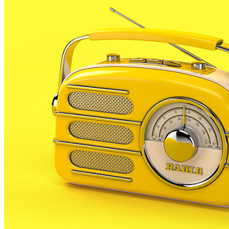
tota la jornada.
A banda, i coincidint amb l’època de rebaixes, nombros
de turisme de Malgrat, Ester Gil, explica com serà la fi
Aquesta fira, que arriba a la seva 8a edició, es fa habit
Malgrat estrenarà una nova fira al maig a l’av. dels Paï
La fira de demà s’estendrà pels carrers de Mar, del Car
A partir d’ara no et perdis res. Rep el
SUBSCRIURE’M
És tendència ara