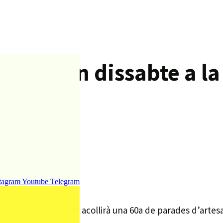
rticipen dissabte a la
tagram
Youtube
Telegram
cli urbà del municipi, acollirà una 60a de parades d’arte