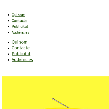
Vés
al
contingut
Qui som
Contacte
Publicitat
Audiències
Qui som
Contacte
Publicitat
Audiències