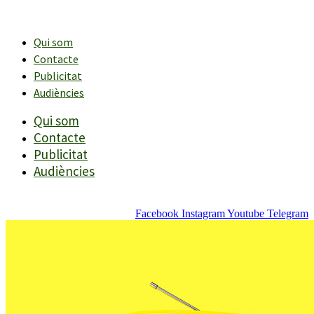
Vés
al
contingut
Qui som
Contacte
Publicitat
Audiències
Qui som
Contacte
Publicitat
Audiències
Facebook
Instagram
Youtube
Telegram