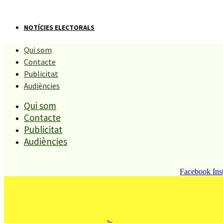
NOTÍCIES ELECTORALS
Qui som
Esquerra proposa crear un hotel
Contacte
Publicitat
d’entitats al Forroll i presenta la
Audiències
Qui som
seva llista.
Contacte
Publicitat
Compartiu aquesta història
Audiències
Facebook
Ins
ALPHA
28 ABRIL, 2011