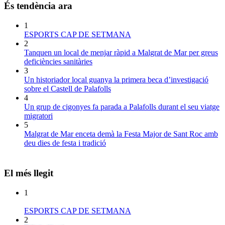
És tendència ara
1
ESPORTS CAP DE SETMANA
2
Tanquen un local de menjar ràpid a Malgrat de Mar per greus
deficiències sanitàries
3
Un historiador local guanya la primera beca d’investigació
sobre el Castell de Palafolls
4
Un grup de cigonyes fa parada a Palafolls durant el seu viatge
migratori
5
Malgrat de Mar enceta demà la Festa Major de Sant Roc amb
deu dies de festa i tradició
El més llegit
1
ESPORTS CAP DE SETMANA
2