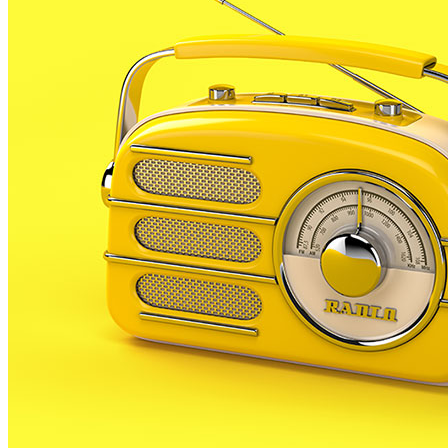
Els republicans han donat a conèixer la seva llista
electoral pels comicis del 22 de maig. Una
candidatura de 20 persones, 11 d’elles dones,
encapçalades pel cap de llista Francesc Alemany. El
número 2 serà Susanna Pla i el 3 l’actual portaveu del
partit a l’Ajuntament Jordi Pedemonte.
La mitjana d’edat de la llista electoral d
els
republicans és de 44 anys, on el candidat més gran té
80 anys i les més joves, dues noies de 21 anys.