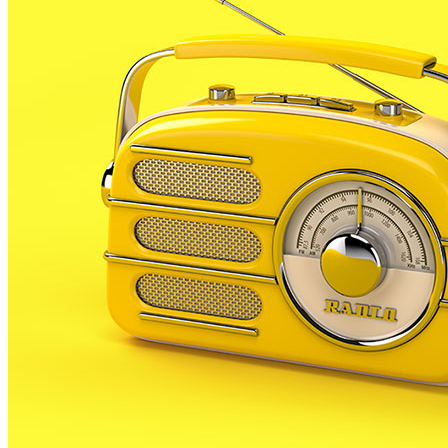
Tram final del campionat per les noies del sènior de
bàsquet que busquen una plaça per jugar el play-off
d’ascens després d’una campanya implacable.
Aquesta setmana la derrota contra el Sol Gironès ha
complicat les aspiracions de les palafollenques de
pujar de categoria. El sènior femení ha perdut de 29 a
la pista de les gironines, 73 a 44, cosa que situa a les
locals en la 4a posició de la taula, amb 20 victòries, a 2
de les líders de la taula.
El club apunta a les baixes i les lesions com a causa
dels últims resultats, ja que de les 4 derrotes del
campionat, 3 han estat en els últims partits.
El proper partit serà crucial per saber si el PLF jugarà
el play-off d’ascens, ja que juguen contra les líders el