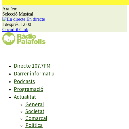
Ara fem
Selecció Musical
En directe
I després: 12:00
Cocodril Club
Directe 107.7FM
Darrer informatiu
Podcasts
Programació
Actualitat
General
Societat
Comarcal
Política