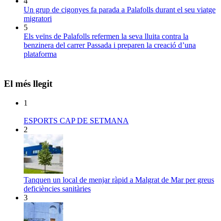
4
Un grup de cigonyes fa parada a Palafolls durant el seu viatge
migratori
5
Els veïns de Palafolls refermen la seva lluita contra la
benzinera del carrer Passada i preparen la creació d’una
plataforma
El més llegit
1
ESPORTS CAP DE SETMANA
2
Tanquen un local de menjar ràpid a Malgrat de Mar per greus
deficiències sanitàries
3