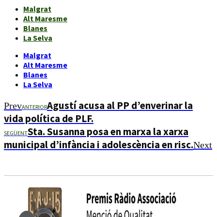
Malgrat
Alt Maresme
Blanes
La Selva
Malgrat
Alt Maresme
Blanes
La Selva
Agustí acusa al PP d’enverinar la
Prev
ANTERIOR
vida política de PLF.
Sta. Susanna posa en marxa la xarxa
SEGÜENT
municipal d’infància i adolescència en risc.
Next