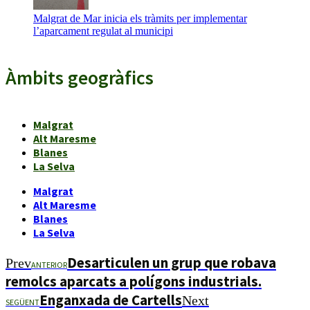
Malgrat de Mar inicia els tràmits per implementar
l’aparcament regulat al municipi
Àmbits geogràfics
Malgrat
Alt Maresme
Blanes
La Selva
Malgrat
Alt Maresme
Blanes
La Selva
Desarticulen un grup que robava
Prev
ANTERIOR
remolcs aparcats a polígons industrials.
Enganxada de Cartells
Next
SEGÜENT