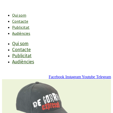
Vés
al
contingut
Qui som
Contacte
Publicitat
Audiències
Qui som
Contacte
Publicitat
Audiències
Facebook
Instagram
Youtube
Telegram