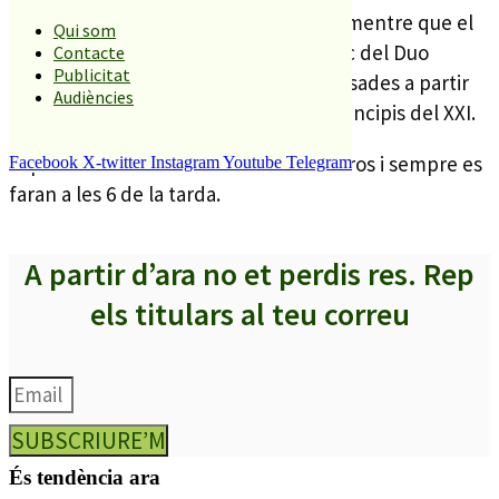
programat pel diumenge 22 de maig, mentre que el
Qui som
darrer concert, el dia 29, anirà a càrrec del Duo
Contacte
Publicitat
Nebbia, especialitzat en obres composades a partir
Audiències
de la segona meitat dels segles XX i principis del XXI.
El preu de tots els concerts és de 3 euros i sempre es
Facebook
X-twitter
Instagram
Youtube
Telegram
faran a les 6 de la tarda.
A partir d’ara no et perdis res. Rep
els titulars al teu correu
SUBSCRIURE’M
És tendència ara