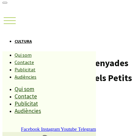
CULTURA
Qui som
El Palafolls Paraules Prenyades
Contacte
Publicitat
acaba avui i comencen els Petits
Audiències
Qui som
Concerts de Cambra
Contacte
Publicitat
Compartiu aquesta història
Audiències
Facebook
Instagram
Youtube
Telegram
REDACCIÓ