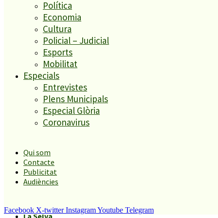
Política
Economia
Cultura
Policial – Judicial
Es presenten 17 al·legacions contra el projecte de la benzinera
Esports
del carrer Passada
Mobilitat
5
Especials
Entrevistes
Plens Municipals
Especial Glòria
Malgrat de Mar inicia els tràmits per implementar
Coronavirus
l’aparcament regulat al municipi
Àmbits geogràfics
Qui som
Contacte
Publicitat
Audiències
Malgrat
Alt Maresme
Blanes
Facebook
X-twitter
Instagram
Youtube
Telegram
La Selva