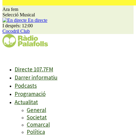
Ara fem
Selecció Musical
En directe
I després: 12:00
Cocodril Club
Directe 107.7FM
Darrer informatiu
Podcasts
Programació
Actualitat
General
Societat
Comarcal
Política