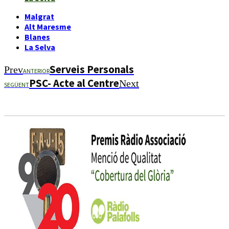
Malgrat
Alt Maresme
Blanes
La Selva
Serveis Personals
Prev
ANTERIOR
PSC- Acte al Centre
Next
SEGÜENT