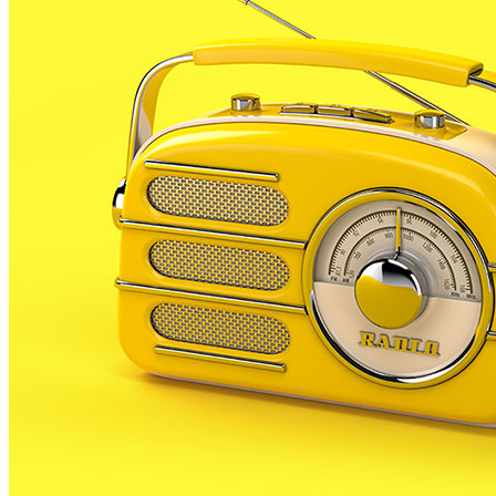
A partir d’ara no et perdis res. Rep
els titulars al teu correu
SUBSCRIURE’M
És tendència ara
1
Tanquen un local de menjar ràpid a Malgrat de Mar per greus
deficiències sanitàries
2
ESPORTS CAP DE SETMANA
3
Un historiador local guanya la primera beca d’investigació
sobre el Castell de Palafolls
4
Un grup de cigonyes fa parada a Palafolls durant el seu viatge
migratori
5