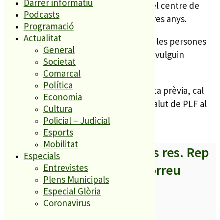
Darrer informatiu
dosis que s’aniran administrant des del centre de
Podcasts
salut. Aquesta xifra és similar a la d’altres anys.
Programació
Actualitat
Un cop vacunada a la població de risc, les persones
General
que, tot i no estar dins d’aquest grup, vulguin
Societat
vacunar-se també ho podran fer.
Comarcal
Política
Per a més informació i per demanar cita prèvia, cal
Economia
posar-se en contacte amb el CAP de Salut de PLF al
Cultura
93 762 04 53.
Policial – Judicial
Esports
Mobilitat
A partir d’ara no et perdis res. Rep
Especials
els titulars al teu correu
Entrevistes
Plens Municipals
Especial Glòria
Coronavirus