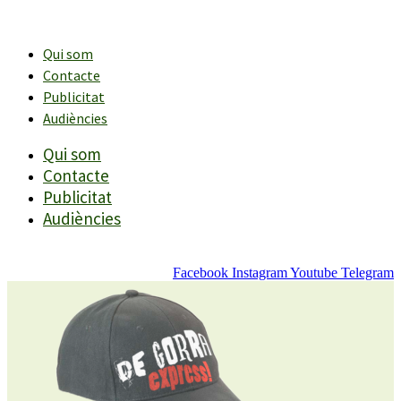
Vés
al
contingut
Qui som
Contacte
Publicitat
Audiències
Qui som
Contacte
Publicitat
Audiències
Facebook
Instagram
Youtube
Telegram