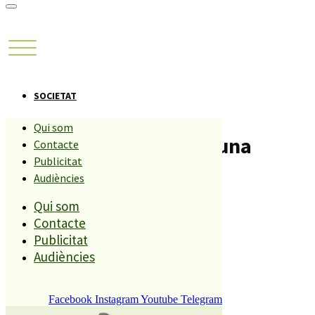
SOCIETAT
Qui som
Des de dilluns ja es vacuna
Contacte
Publicitat
contra la grip a PLF
Audiències
Qui som
Compartiu aquesta història
Contacte
Publicitat
Audiències
REDACCIÓ
6 OCTUBRE, 2011
Facebook
Instagram
Youtube
Telegram