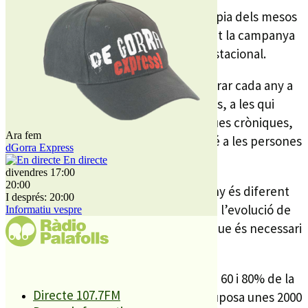
Tot i que la temperatura es manté pròpia dels mesos
d’estiu , aquesta setmana ha començat la campanya
de vacunació per prevenir de la grip estacional.
Aquesta vacuna es recomana administrar cada any a
les persones que tenen més de 60 anys, a les qui
pateixi malalties pulmonars o cardíaques cròniques,
Ara fem
els diabètics, i des d’aquest any també a les persones
dGorra Express
obeses.
En directe
divendres 17:00
20:00
La vacuna de la grip estacional cada any és diferent
I després: 20:00
depenent del que s’ha observat sobre l’evolució de
Informatiu vespre
la grip en d’altres parts del món, pel que és necessari
vacunar-se en cada exercici.
Les previsions a PLF parlen d’entre un 60 i 80% de la
Directe 107.7FM
població en risc vacunada, cosa que suposa unes 2000