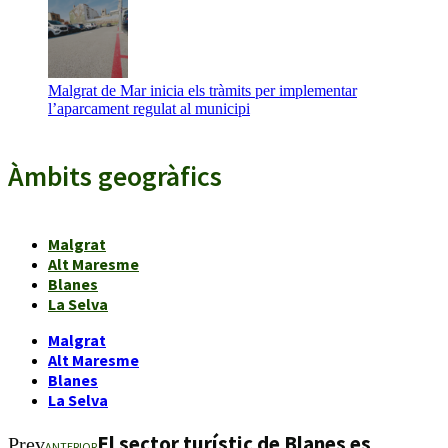
Malgrat de Mar inicia els tràmits per implementar
l’aparcament regulat al municipi
Àmbits geogràfics
Malgrat
Alt Maresme
Blanes
La Selva
Malgrat
Alt Maresme
Blanes
La Selva
El sector turístic de Blanes es
Prev
ANTERIOR