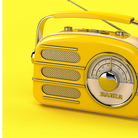
l’Audiència de Girona, el porter de discoteca de
Lloret de Mar ha reconegut que va apallissar un home
fins deixar-lo inconscient per després llençar-lo al
mar.
L’acusat ha afirmat que tant la víctima com ell
anaven beguts el dia de l’incident. La fiscal ha
rebaixat la pena de nou a tres anys de presó per un
intent d’homicidi i demana que indemnitzi l’home
apallissat amb 1.650 euros perquè, malgrat no té
seqüeles, va estar un mes recuperant-se de les
ferides i no va poder anar a treballar.
La defensa i l’acusació particular també coincideixen
amb el ministeri fiscal en demanar la mateixa pena. El
judici ha quedat vist per a sentència.