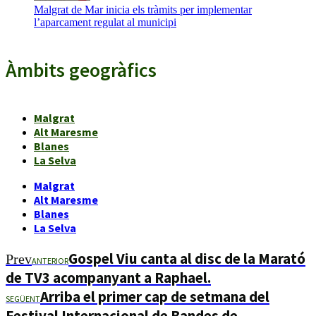
Malgrat de Mar inicia els tràmits per implementar
l’aparcament regulat al municipi
Àmbits geogràfics
Malgrat
Alt Maresme
Blanes
La Selva
Malgrat
Alt Maresme
Blanes
La Selva
Gospel Viu canta al disc de la Marató
Prev
ANTERIOR
de TV3 acompanyant a Raphael.
Arriba el primer cap de setmana del
SEGÜENT
Festival Internacional de Bandes de