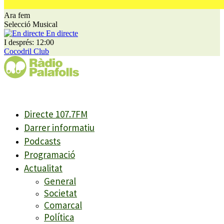
Ara fem
Selecció Musical
En directe
I després: 12:00
Cocodril Club
Directe 107.7FM
Darrer informatiu
Podcasts
Programació
Actualitat
General
Societat
Comarcal
Política