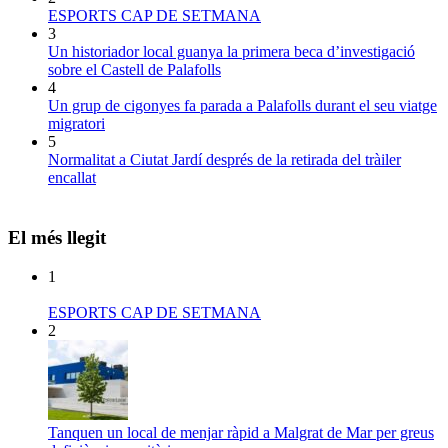
ESPORTS CAP DE SETMANA
3
Un historiador local guanya la primera beca d’investigació
sobre el Castell de Palafolls
4
Un grup de cigonyes fa parada a Palafolls durant el seu viatge
migratori
5
Normalitat a Ciutat Jardí després de la retirada del tràiler
encallat
El més llegit
1
ESPORTS CAP DE SETMANA
2
Tanquen un local de menjar ràpid a Malgrat de Mar per greus