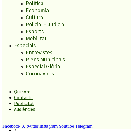
per orinar al carrer.
Política
Economia
Cultura
Policial – Judicial
Diari Girona
Esports
Mobilitat
Especials
A partir d’ara no et perdis res. Rep
Entrevistes
els titulars al teu correu
Plens Municipals
Especial Glòria
Coronavirus
Qui som
SUBSCRIURE’M
Contacte
És tendència ara
Publicitat
Audiències
1
Tanquen un local de menjar ràpid a Malgrat de Mar per greus
deficiències sanitàries
Facebook
X-twitter
Instagram
Youtube
Telegram
2