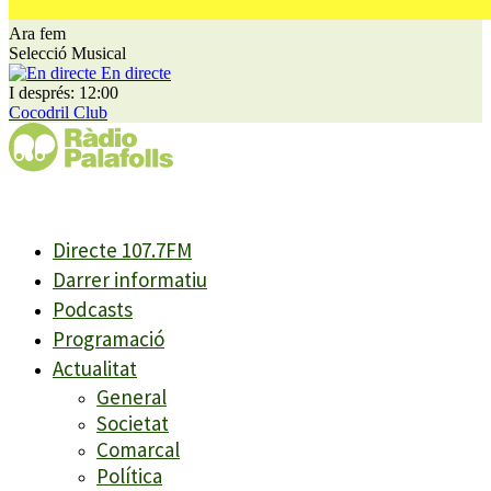
Ara fem
Selecció Musical
En directe
I després: 12:00
Cocodril Club
Directe 107.7FM
Darrer informatiu
Podcasts
Programació
Actualitat
General
Societat
Comarcal
Política