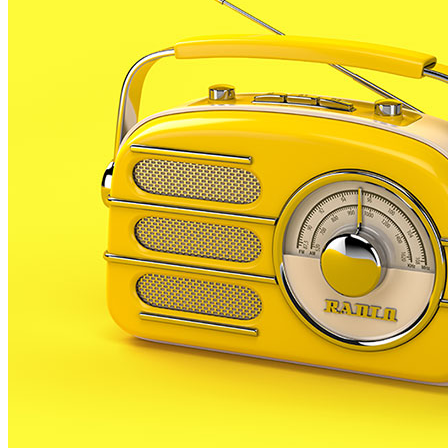
d’Esquadra han inspeccionat una 50a de discoteques,
bars i locals del municipi.
Després d’aquestes inspeccions s’han clausurat 4
locals, malgrat que només dos continuen tancats.
Aquestes són algunes de les dades que es van donar
a conèixer el passat divendres en la primera reunió
de la comissió de seguiment del model turístic, creat
pel plenari municipal.
A banda de les clausures també s’han aixecat actes a
diferents locals per no disposar de llicència
d’activitats, per tenir més taules i cadires de les
autoritzades, per molèsties de soroll i música i per la
concessió dels xiringuitos de platja.
Com a conseqüència de totes aquestes inspeccions,