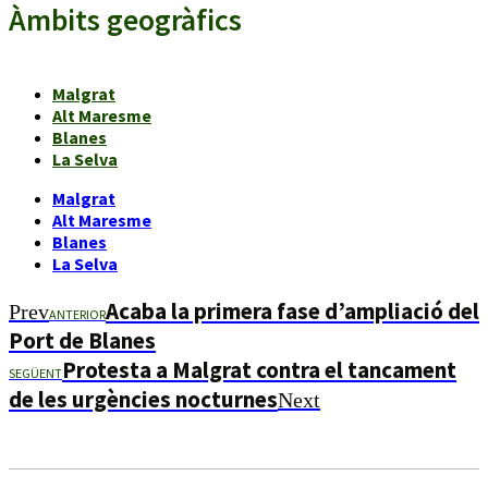
Àmbits geogràfics
Malgrat
Alt Maresme
Blanes
La Selva
Malgrat
Alt Maresme
Blanes
La Selva
Acaba la primera fase d’ampliació del
Prev
ANTERIOR
Port de Blanes
Protesta a Malgrat contra el tancament
SEGÜENT
de les urgències nocturnes
Next