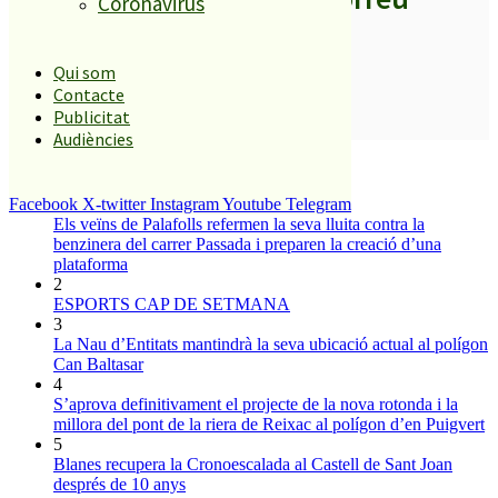
Coronavirus
Qui som
Contacte
Publicitat
SUBSCRIURE’M
Audiències
És tendència ara
1
Facebook
X-twitter
Instagram
Youtube
Telegram
Els veïns de Palafolls refermen la seva lluita contra la
benzinera del carrer Passada i preparen la creació d’una
plataforma
2
ESPORTS CAP DE SETMANA
3
La Nau d’Entitats mantindrà la seva ubicació actual al polígon
Can Baltasar
4
S’aprova definitivament el projecte de la nova rotonda i la
millora del pont de la riera de Reixac al polígon d’en Puigvert
5
Blanes recupera la Cronoescalada al Castell de Sant Joan
després de 10 anys