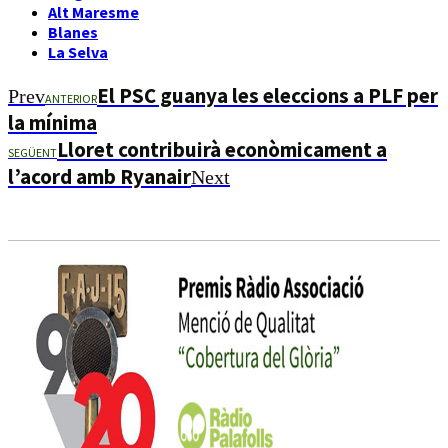
Alt Maresme
Blanes
La Selva
El PSC guanya les eleccions a PLF per
Prev
ANTERIOR
la mínima
Lloret contribuirà econòmicament a
SEGÜENT
l’acord amb Ryanair
Next