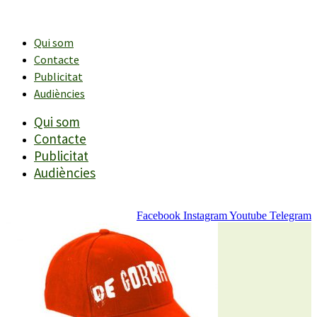
Vés
al
contingut
Qui som
Contacte
Publicitat
Audiències
Qui som
Contacte
Publicitat
Audiències
Facebook
Instagram
Youtube
Telegram