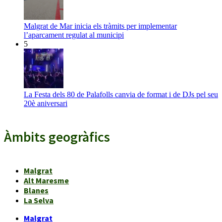
Malgrat de Mar inicia els tràmits per implementar
l’aparcament regulat al municipi
5
La Festa dels 80 de Palafolls canvia de format i de DJs pel seu
20è aniversari
Àmbits geogràfics
Malgrat
Alt Maresme
Blanes
La Selva
Malgrat