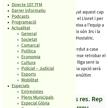
per recuperar la confiança.
Directe 107.7FM
Darrer informatiu
El cadet masculí és l’únic que ha guanyat aquest cap
Podcasts
de setmana el seu partit. Va ser contra el Lloret i per
Programació
79 punts de diferència; 105 a 26. Això deixa a l’equip a
Actualitat
la part alta de la classificació. Ara mateix són 3rs i la
General
setmana que ve jugaran a la pista de l’Hostalric.
Societat
Comarcal
El cadet femení, per la seva part ha perdut a casa
Política
contra el Fornells, 37 a 81 i continua sense retrobar el
Economia
bon estat amb el que van començar la lliga sent la
Cultura
Policial – Judicial
revelació del club palafollenc. Una bona opció serà
Esports
aquesta setmana contra el Bescanó, penúltim
Mobilitat
classificat.
Especials
Entrevistes
Plens Municipals
A partir d’ara no et perdis res. Rep
Especial Glòria
els titulars al teu correu