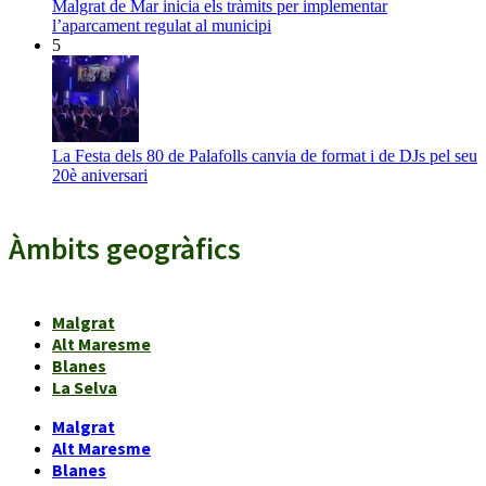
Malgrat de Mar inicia els tràmits per implementar
l’aparcament regulat al municipi
5
La Festa dels 80 de Palafolls canvia de format i de DJs pel seu
20è aniversari
Àmbits geogràfics
Malgrat
Alt Maresme
Blanes
La Selva
Malgrat
Alt Maresme
Blanes