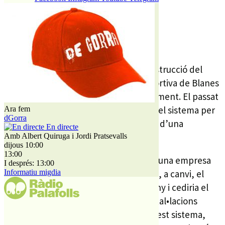
27 MARÇ, 2014
La principal despesa les obres de construcció del
primer camp de futbol a la Ciutat Esportiva de Blanes
les haurà d’assumir finalment l’Ajuntament. El passat
gener el ple municipal va aprovar que el sistema per
Ara fem
dGorra
fer realitat el projecte es faria a través d’una
En directe
concessió.
Amb Albert Quiruga i Jordi Pratsevalls
dijous 10:00
13:00
En concret, la intenció era delegar en una empresa
I després: 13:00
Informatiu migdia
privada la construcció d’aquest camp i, a canvi, el
consistori els pagaria 100.000 euros l’any i cediria el
20% del temps d’explotació de les instal•lacions
durant un màxim de 10 anys. Amb aquest sistema,