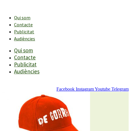
Vés
al
contingut
Qui som
Contacte
Publicitat
Audiències
Qui som
Contacte
Publicitat
Audiències
Facebook
Instagram
Youtube
Telegram