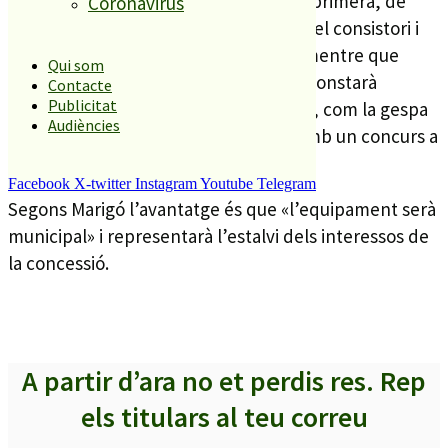
Així, l’obra constarà de dues fases. La primera, de
Coronavirus
400.000 euros l’afrontarà directament el consistori i
s’adjudicarà amb un concurs normal mentre que
Qui som
l’altra fase, d’uns 250.000 euros i que constarà
Contacte
Publicitat
bàsicament en instal.lar l’equipament, com la gespa
Audiències
artificial, porteries o pintura es farà amb un concurs a
4 anys.
Facebook
X-twitter
Instagram
Youtube
Telegram
Segons Marigó l’avantatge és que «l’equipament serà
municipal» i representarà l’estalvi dels interessos de
la concessió.
A partir d’ara no et perdis res. Rep
els titulars al teu correu