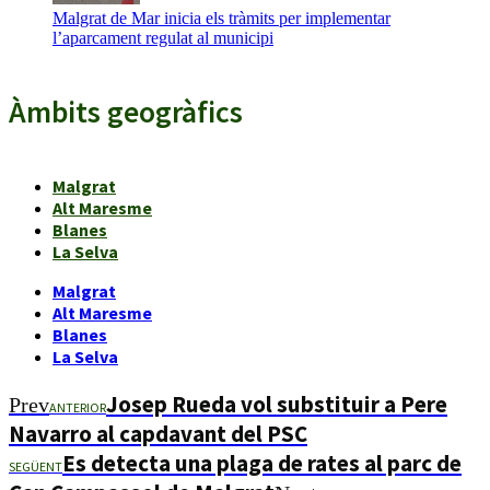
Malgrat de Mar inicia els tràmits per implementar
l’aparcament regulat al municipi
Àmbits geogràfics
Malgrat
Alt Maresme
Blanes
La Selva
Malgrat
Alt Maresme
Blanes
La Selva
Josep Rueda vol substituir a Pere
Prev
ANTERIOR
Navarro al capdavant del PSC
Es detecta una plaga de rates al parc de
SEGÜENT