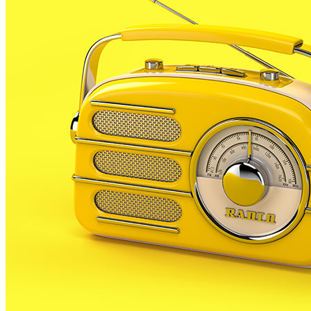
L’Agència de Salut Pública ha detectat fins a 3 casos
importants d’infecció per Chikungunya, un virus
d’origen africà que provoca febre i dolors articulars
intensos, que poden arribar a ser molt molestos, fins
i tot invalidants.
Es tracta de 3 dones: 2 de Vilassar de Mar i una de
Lloret. Aquesta última havia viatjat fa poc a països del
Carib, des d’on va importar la malaltia, on aquesta és
endèmica. Segons informa el Departament de Salut,
les tres tenen edats d’entre 27 i 56 anys i s’estan
recuperant.
El virus es transmet per la picada d’uns mosquits,
que actuen com a vector de la malaltia. La
transmissió directa entre persones no està