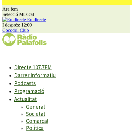
Ara fem
Selecció Musical
En directe
I després: 12:00
Cocodril Club
Directe 107.7FM
Darrer informatiu
Podcasts
Programació
Actualitat
General
Societat
Comarcal
Política