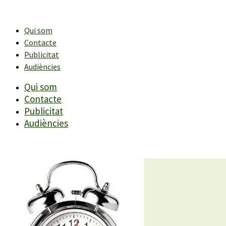
Vés
al
contingut
Qui som
Contacte
Publicitat
Audiències
Qui som
Contacte
Publicitat
Audiències