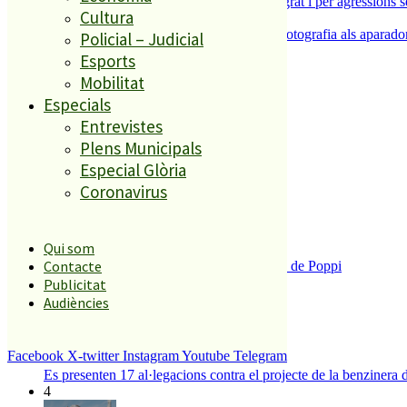
Dos detinguts per robatoris violents a Malgrat i per agressions 
Cultura
5
L’ACEP i l’AFIC s’uneixen per portar la fotografia als aparador
Policial – Judicial
Esports
Mobilitat
El més llegit
Especials
Entrevistes
1
Plens Municipals
ESPORTS CAP DE SETMANA
Especial Glòria
2
Coronavirus
Qui som
Contacte
Enxampat l’autor de les pintades a la plaça de Poppi
3
Publicitat
Audiències
Facebook
X-twitter
Instagram
Youtube
Telegram
Es presenten 17 al·legacions contra el projecte de la benzinera 
4