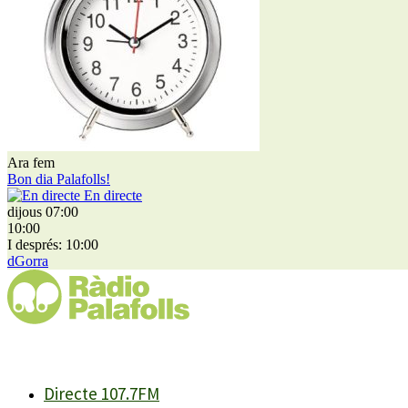
Ara fem
Bon dia Palafolls!
En directe
dijous 07:00
10:00
I després: 10:00
dGorra
Directe 107.7FM