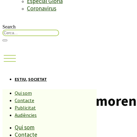
Especial Glòria
Coronavirus
Search
ESTIU
,
SOCIETAT
Qui som
Dues persones moren o
Contacte
Publicitat
Susanna
Audiències
Qui som
Contacte
Compartiu aquesta història