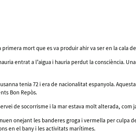
 primera mort que es va produir ahir va ser en la cala de
hauria entrat a l’aigua i hauria perdut la consciència. U
usanna tenia 72 i era de nacionalitat espanyola. Aquesta
ments Bon Repòs.
ervei de socorrisme i la mar estava molt alterada, com ja
tinuen onejant les banderes groga i vermella per culpa d
s en el bany i les activitats marítimes.