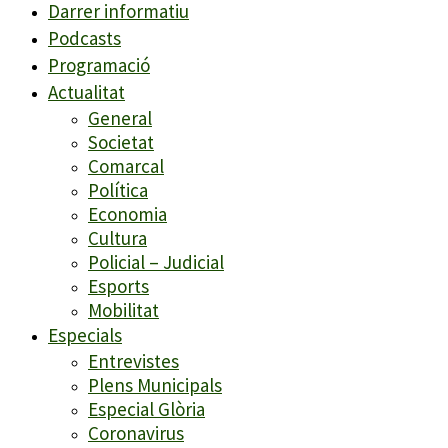
Darrer informatiu
Podcasts
Programació
Actualitat
General
Societat
Comarcal
Política
Economia
Cultura
Policial – Judicial
Esports
Mobilitat
Especials
Entrevistes
Plens Municipals
Especial Glòria
Coronavirus