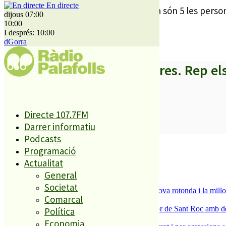
En directe
Amb els morts d’ahir a l’Alt Maresme ja són 5 les perso
dijous 07:00
10:00
I després: 10:00
dGorra
A partir d’ara no et perdis res. Rep el
Directe 107.7FM
SUBSCRIURE’M
Darrer informatiu
Podcasts
És tendència ara
Programació
Actualitat
1
ESPORTS CAP DE SETMANA
General
2
Societat
S’aprova definitivament el projecte de la nova rotonda i la millo
Comarcal
3
Malgrat de Mar enceta demà la Festa Major de Sant Roc amb deu 
Política
4
Economia