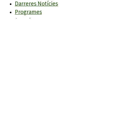
Darreres Notícies
Programes
Agenda
Candidats
Llistes
Darreres Notícies
Programes
Agenda