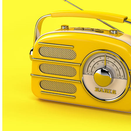
Aquest proper cap de setmana arriba una nova edició del Correllengua
a Malgrat, que s’organitza des de fa 18 anys, amb la intenció de
difondre l’ús de la llengua catalana i promoure la cultura popular dels
diferents indrets on es parla.
Es tracta d’una iniciativa lúdica, festiva i sobretot
participativa que es promou des de la Coordinadora
d’Associacions per la Llengua Catalana.
A Malgrat de Mar els actes del Correllengua
començaran demà amb una hora del conte a la
biblioteca La Cooperativa. Una jornada que estarà
dedicada al Correllengua. Després, a les 10 del
vespre, el centre cultural acollirà la projecció de la
pel•lícula “Què ens passa valencians!?”, que
comptarà amb la participació d’Alina Moser,