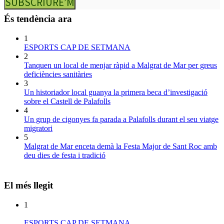
SUBSCRIURE’M
És tendència ara
1
ESPORTS CAP DE SETMANA
2
Tanquen un local de menjar ràpid a Malgrat de Mar per greus
deficiències sanitàries
3
Un historiador local guanya la primera beca d’investigació
sobre el Castell de Palafolls
4
Un grup de cigonyes fa parada a Palafolls durant el seu viatge
migratori
5
Malgrat de Mar enceta demà la Festa Major de Sant Roc amb
deu dies de festa i tradició
El més llegit
1
ESPORTS CAP DE SETMANA