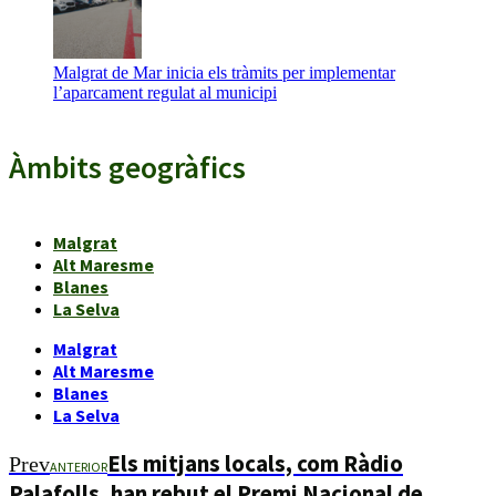
Malgrat de Mar inicia els tràmits per implementar
l’aparcament regulat al municipi
Àmbits geogràfics
Malgrat
Alt Maresme
Blanes
La Selva
Malgrat
Alt Maresme
Blanes
La Selva
Els mitjans locals, com Ràdio
Prev
ANTERIOR
Palafolls, han rebut el Premi Nacional de