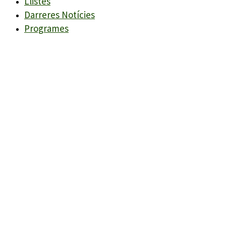
Llistes
Darreres Notícies
Programes
Agenda
Candidats
Llistes
Darreres Notícies
Programes
Agenda