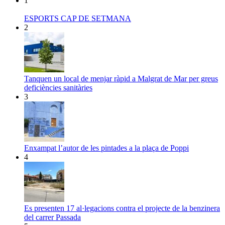
1
ESPORTS CAP DE SETMANA
2
Tanquen un local de menjar ràpid a Malgrat de Mar per greus
deficiències sanitàries
3
Enxampat l’autor de les pintades a la plaça de Poppi
4
Es presenten 17 al·legacions contra el projecte de la benzinera
del carrer Passada