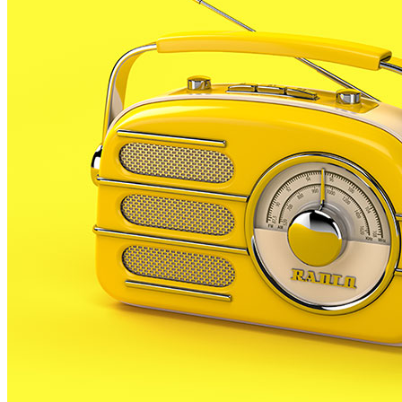
El darrer punt de l’orde del dia de la sessió plenària
celebrada aquest dijous al vespre, ha servit per
donar compte de la renúncia de dues regidores de
l’equip de govern blanenc; Txell Salarich i Susana
Ramajo. A mitjans d’aquest mes de gener, les dues
van comunicar la seva intenció de deixar els seus
càrrecs, totes dues per motius personals.
Tan Salarichs, com Ramajo han rebut una
reproducció de la Font Gòtica, que és el màxim
reconeixement que concedeix el consistori blanenc.
Després han adreçat unes paraules de comiat als
seus companys del ple municipal.