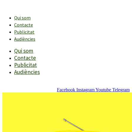
Vés
al
contingut
Qui som
Contacte
Publicitat
Audiències
Qui som
Contacte
Publicitat
Audiències
Facebook
Instagram
Youtube
Telegram