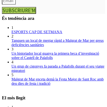
SUBSCRIURE’M
És tendència ara
1
ESPORTS CAP DE SETMANA
2
Tanquen un local de menjar ràpid a Malgrat de Mar per greus
deficiències sanitàries
3
Un historiador local guanya la primera beca d’investigació
sobre el Castell de Palafolls
4
Un grup de cigonyes fa parada a Palafolls durant el seu viatge
migratori
5
Malgrat de Mar enceta demà la Festa Major de Sant Roc amb
deu dies de festa i tradició
El més llegit