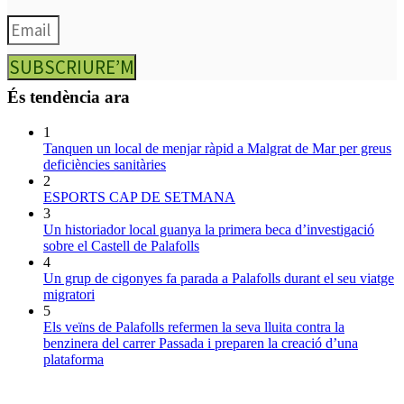
SUBSCRIURE’M
És tendència ara
1
Tanquen un local de menjar ràpid a Malgrat de Mar per greus
deficiències sanitàries
2
ESPORTS CAP DE SETMANA
3
Un historiador local guanya la primera beca d’investigació
sobre el Castell de Palafolls
4
Un grup de cigonyes fa parada a Palafolls durant el seu viatge
migratori
5
Els veïns de Palafolls refermen la seva lluita contra la
benzinera del carrer Passada i preparen la creació d’una
plataforma