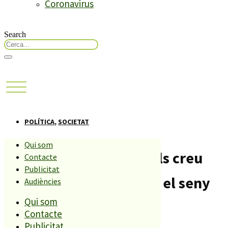
Coronavirus
Search
POLÍTICA
,
SOCIETAT
Qui som
La Confraria de Palafolls creu
Contacte
Publicitat
que l’alcalde ha perdut el seny
Audiències
Qui som
Compartiu aquesta història
Contacte
Publicitat