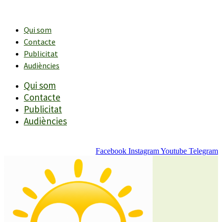
Vés
al
contingut
Qui som
Contacte
Publicitat
Audiències
Qui som
Contacte
Publicitat
Audiències
Facebook
Instagram
Youtube
Telegram