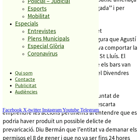
Policial – Judicial
amb la sanció per justificar la seva “cagada” i per
Esports
Mobilitat
qüestions d’ego.
Especials
Bermán recorda que l’entitat té el dret
Entrevistes
Plens Municipals
constitucional de manifestar-se i assegura que Agustí
Especial Glòria
passa per alt l’impacte econòmic que va comportar la
Coronavirus
processó amb els legionaris al barri de St Lluís. El
responsable de la confraria afirma que els bars van
acabar les seves existències la tarda del Divendres
Qui som
Contacte
Sant.
Publicitat
Audiències
Si el consistori segueix amb la seva voluntat de
sancionar a la Confraria, Bermán no descarta
Facebook
X-twitter
Instagram
Youtube
Telegram
emprendre les accions pertinents al entendre que es
podria haver produït un possible delicte de
prevaricació. Diu Bermán que l’entitat va demanar els
permisos el 8 de gener i que no va ser fins 24 hores