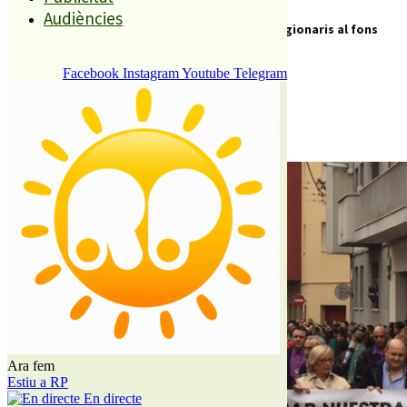
Audiències
Un moment de la processó amb els legionaris al fons
(2016).RP
Facebook
Instagram
Youtube
Telegram
REDACCIÓ
5 ABRIL, 2016
Ara fem
Estiu a RP
En directe