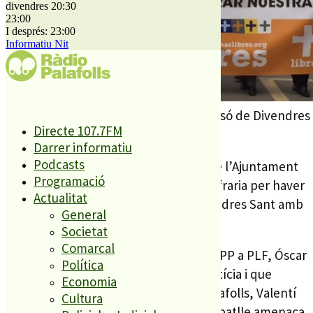
divendres 20:30
23:00
I després: 23:00
Informatiu Nit
Imatge de la Manifestació-Processó de Divendres
Directe 107.7FM
Sant
Darrer informatiu
Podcasts
A l’entitat no li ha agradat l’anunci que l’Ajuntament
Programació
està estudiant com sancionar a la Confraria per haver
Actualitat
fet la manifestació-processó del Divendres Sant amb
General
els legionaris, tot i la desautorització.
Societat
Comarcal
El Confrare Major, i també regidor del PP a PLF, Óscar
Política
Bermán, assegura que és una mala notícia i que
Economia
l’anunci evidencia que l’alcalde de Palafolls, Valentí
Cultura
Agustí, ha perdut el seny. Creu que el batlle amenaça