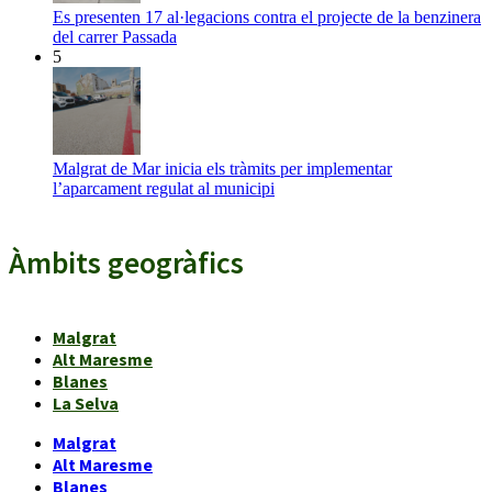
Es presenten 17 al·legacions contra el projecte de la benzinera
del carrer Passada
5
Malgrat de Mar inicia els tràmits per implementar
l’aparcament regulat al municipi
Àmbits geogràfics
Malgrat
Alt Maresme
Blanes
La Selva
Malgrat
Alt Maresme
Blanes