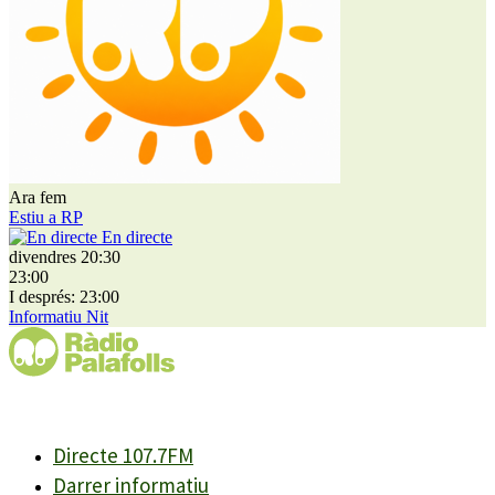
Ara fem
Estiu a RP
En directe
divendres 20:30
23:00
I després: 23:00
Informatiu Nit
Directe 107.7FM
Darrer informatiu