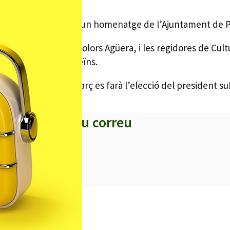
s veïns i va rebre un homenatge de l’Ajuntament de Palafo
lcalde de Palafolls, Dolors Agüera, i les regidores de C
e l’Associació de veïns.
est proper mes de març es farà l’elecció del president s
s titulars al teu correu