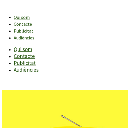
Vés
al
contingut
Qui som
Contacte
Publicitat
Audiències
Qui som
Contacte
Publicitat
Audiències