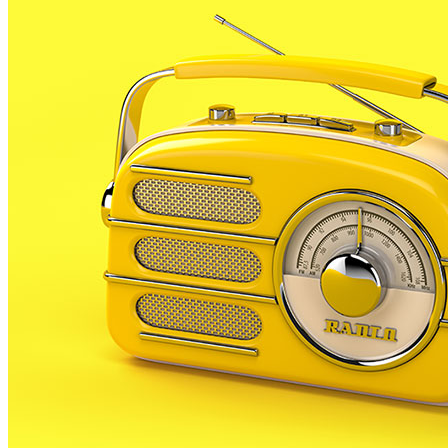
renunciat a tornar a presidir aquesta entitat.
En una trobada al Forroll, Fernández es va acomiadar del
En aquest comiat del càrrec hi van ser la 1a Tinent d’a
regidor Óscar Bermán, qui durant anys ha format part d
Ara s’obre una nova etapa a l’Associació de Veïns. Aqu
A partir d’ara no et perdis res. Rep el
SUBSCRIURE’M
És tendència ara
1
ESPORTS CAP DE SETMANA