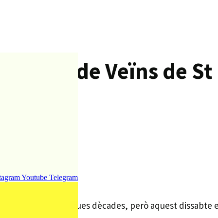
ociació de Veïns de St
tagram
Youtube
Telegram
 veïnal les últimes dues dècades, però aquest dissabte e