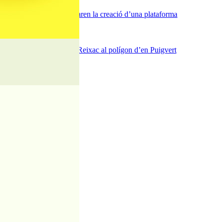
a del carrer Passada i preparen la creació d’una plataforma
iciències sanitàries
ra del pont de la riera de Reixac al polígon d’en Puigvert
Can Baltasar