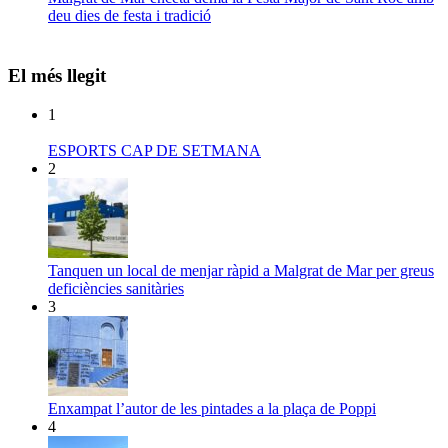
deu dies de festa i tradició
El més llegit
1
ESPORTS CAP DE SETMANA
2
Tanquen un local de menjar ràpid a Malgrat de Mar per greus
deficiències sanitàries
3
Enxampat l’autor de les pintades a la plaça de Poppi
4