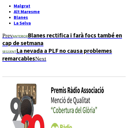
Malgrat
Alt Maresme
Blanes
La Selva
Blanes rectifica i farà focs també en
Prev
ANTERIOR
cap de setmana
La nevada a PLF no causa problemes
SEGÜENT
remarcables
Next