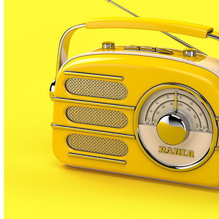
Serà a partir de demà que aquesta línia que opera
durant tota la nit, de 12 a 6, arribarà a Malgrat en
dues parades, totes dues a la zona turística del
municipi veí.
Fins la temporada d’estiu hi haurà quatre serveis
entre setmana i vuit les nits de divendres i dissabte.
Ja en temporada turística, a partir de juny, hi haurà
vuit serveis les nit de diumenges a dijous i fins a deu
en les nits de divendres i dissabte. A més, tota la flota
d’autobusos de la línia estarà adaptada per a
persones amb mobilitat reduïda.
Aquesta línia N82 passa per parades a Santa Susanna,
Pineda de Mar, Calella, Sant Pol de Mar, Canet de
Mar, Arenys de Mar, Sant Vicenç de Montalt/Caldes