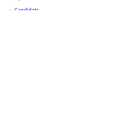
Candidats
Llistes
Darreres Notícies
Programes
Agenda