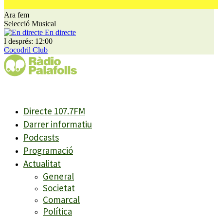
Ara fem
Selecció Musical
En directe
I després: 12:00
Cocodril Club
Directe 107.7FM
Darrer informatiu
Podcasts
Programació
Actualitat
General
Societat
Comarcal
Política