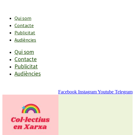
Vés
al
contingut
Qui som
Contacte
Publicitat
Audiències
Qui som
Contacte
Publicitat
Audiències
Facebook
Instagram
Youtube
Telegram