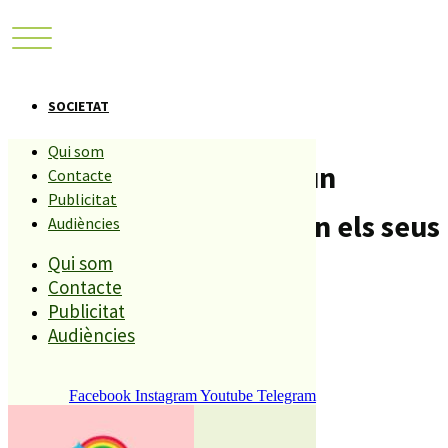
SOCIETAT
Qui som
El Respir atén gairebé un
Contacte
Publicitat
centenar de persones en els seus
Audiències
Qui som
10 anys i mig de vida
Contacte
Publicitat
Compartiu aquesta història
Audiències
Facebook
Instagram
Youtube
Telegram
REDACCIÓ
11 ABRIL, 2018