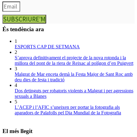
SUBSCRIURE’M
És tendència ara
1
ESPORTS CAP DE SETMANA
2
S’aprova definitivament el projecte de la nova rotonda i la
millora del pont de la riera de Reixac al polígon d’en Puigvert
3
Malgrat de Mar enceta demà la Festa Major de Sant Roc amb
deu dies de festa i tradició
4
Dos detinguts per robatoris violents a Malgrat i per agressions
sexuals a Blanes
5
L’ACEP i l’AFIC s’uneixen per portar la fotografia als
aparadors de Palafolls pel Dia Mundial de la Fotografia
El més llegit