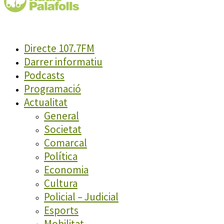
Directe 107.7FM
Darrer informatiu
Podcasts
Programació
Actualitat
General
Societat
Comarcal
Política
Economia
Cultura
Policial – Judicial
Esports
Mobilitat