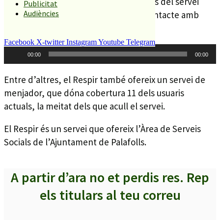
usuaris no haver d’estar totes les hores del servei
Publicitat
Audiències
dins del centre i poder mantenir el contacte amb
altres persones.
Facebook
X-twitter
Instagram
Youtube
Telegram
Reproductor
00:00
00:00
d'àudio
Entre d’altres, el Respir també ofereix un servei de
menjador, que dóna cobertura 11 dels usuaris
actuals, la meitat dels que acull el servei.
El Respir és un servei que ofereix l’Àrea de Serveis
Socials de l’Ajuntament de Palafolls.
A partir d’ara no et perdis res. Rep
els titulars al teu correu