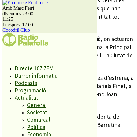
sigui un reconeixement a totes aquelles persones
En directe
que han format part de l’Agrupació, les que han
Amb Marc Ferri
divendres 23:00
ajudat i les que han col·laborat amb l’entitat tot
11:25
aquest temps.
I després: 12:00
Cocodril Club
L’aplec té lloc al parc de Francesc Macià, on actuaran
les cobles Sant Jordi Ciutat de Barcelona la Principal
del Llobregat, la Jovenívola de Sabadell i la Ciutat de
Girona.
Directe 107.7FM
Darrer informatiu
A banda, l’aplec comptarà amb sardanes d’estrena, a
Podcasts
càrrec de Jaume Cristau, Jaume Riu i Mariela Finet, a
Programació
més de la sardana inèdita del malgratenc Joan
Actualitat
Verges.
General
Societat
Ho expliquen Montserrat Clapés, presidenta de
Comarcal
l’Agrupació Sardanista Malgratenca La Barretina i
Política
Joan Bigas, membre de l’entitat.
Economia