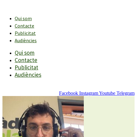
Vés
al
contingut
Qui som
Contacte
Publicitat
Audiències
Qui som
Contacte
Publicitat
Audiències
Facebook
Instagram
Youtube
Telegram