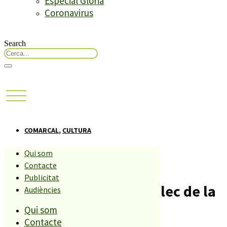
Especial Glòria
Coronavirus
Search
COMARCAL
,
CULTURA
Qui som
Malgrat celebra aquest
Contacte
Publicitat
diumenge el seu 44è Aplec de la
Audiències
Qui som
Sardana
Contacte