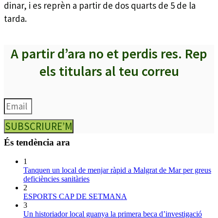
dinar, i es reprèn a partir de dos quarts de 5 de la
tarda.
A partir d’ara no et perdis res. Rep
els titulars al teu correu
SUBSCRIURE’M
És tendència ara
1
Tanquen un local de menjar ràpid a Malgrat de Mar per greus
deficiències sanitàries
2
ESPORTS CAP DE SETMANA
3
Un historiador local guanya la primera beca d’investigació