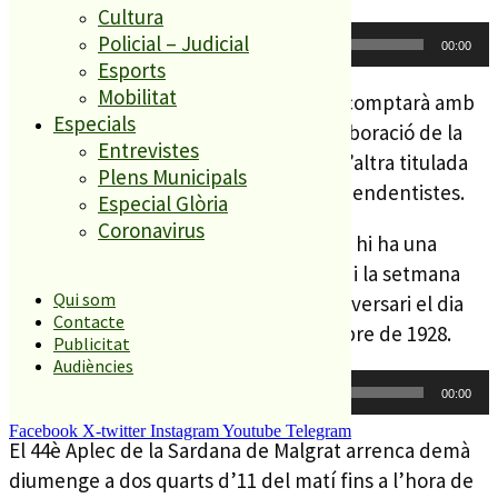
Cultura
Reproductor
Policial – Judicial
00:00
00:00
d'àudio
Esports
Mobilitat
Per celebrar el 90è aniversari, l’aplec comptarà amb
Especials
dues sardanes especials, una en col·laboració de la
Entrevistes
Colla de Diables RatpenatsInfernals i l’altra titulada
Plens Municipals
“Llibertat”, en record als presos independentistes.
Especial Glòria
Coronavirus
Prèviament a l’aplec, aquest dissabte, hi ha una
ballada de sardanes a Can Campassol, i la setmana
Qui som
que ve l’Agrupació celebrarà el seu aniversari el dia
Contacte
concret en què va néixer, el 13 d’octubre de 1928.
Publicitat
Audiències
Reproductor
00:00
00:00
d'àudio
Facebook
X-twitter
Instagram
Youtube
Telegram
El 44è Aplec de la Sardana de Malgrat arrenca demà
diumenge a dos quarts d’11 del matí fins a l’hora de