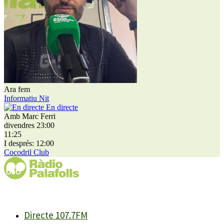
Ara fem
Informatiu Nit
En directe
Amb Marc Ferri
divendres 23:00
11:25
I després: 12:00
Cocodril Club
Directe 107.7FM