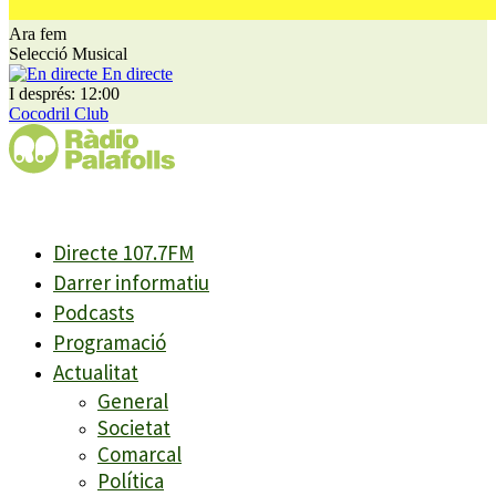
Ara fem
Selecció Musical
En directe
I després: 12:00
Cocodril Club
Directe 107.7FM
Darrer informatiu
Podcasts
Programació
Actualitat
General
Societat
Comarcal
Política