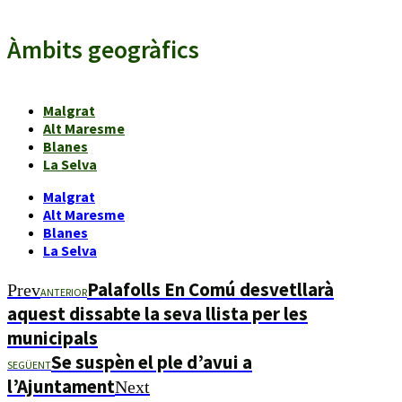
Àmbits geogràfics
Malgrat
Alt Maresme
Blanes
La Selva
Malgrat
Alt Maresme
Blanes
La Selva
Palafolls En Comú desvetllarà
Prev
ANTERIOR
aquest dissabte la seva llista per les
municipals
Se suspèn el ple d’avui a
SEGÜENT
l’Ajuntament
Next