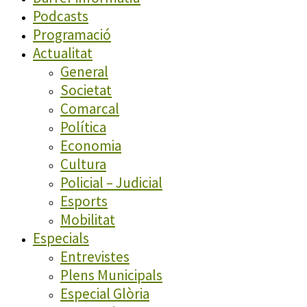
Podcasts
Programació
Actualitat
General
Societat
Comarcal
Política
Economia
Cultura
Policial – Judicial
Esports
Mobilitat
Especials
Entrevistes
Plens Municipals
Especial Glòria