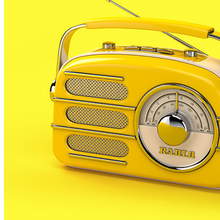
primera radiografia de la pobresa i vulnerabilitat
social a la comarca, que presenta quines són les 5
causes que aboquen la població de la comarca a
situacions d’emergència social. La principal, segons
es va avançar al Ple del Consell Comarcal d’aquest
dimecres, és l’accés a l’habitatge.
Aquest estudi avança que la recuperació econòmica
no s’està traslladant al dia a dia dels ciutadans. De
fet, els serveis socials municipals continuen
desbordats i no donen abast per atendre les
situacions d’emergència social que es donen a la
comarca. Fins i tot, segons han manifestat els autors
de la diagnosi, s’hi ha detectat un increment.
El principal problema que viu el Maresme és el de
l’accés a l’habitatge. Els preus de lloguer s’han