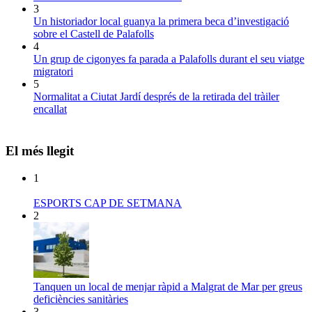
3
Un historiador local guanya la primera beca d’investigació
sobre el Castell de Palafolls
4
Un grup de cigonyes fa parada a Palafolls durant el seu viatge
migratori
5
Normalitat a Ciutat Jardí després de la retirada del tràiler
encallat
El més llegit
1
ESPORTS CAP DE SETMANA
2
Tanquen un local de menjar ràpid a Malgrat de Mar per greus
deficiències sanitàries
3