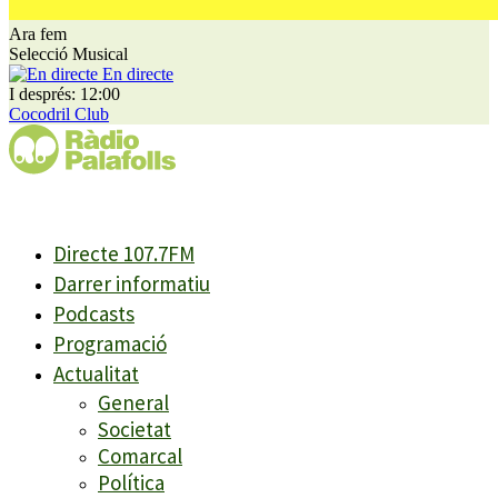
Ara fem
Selecció Musical
En directe
I després: 12:00
Cocodril Club
Directe 107.7FM
Darrer informatiu
Podcasts
Programació
Actualitat
General
Societat
Comarcal
Política