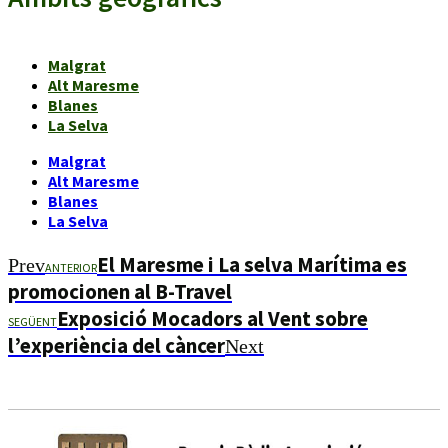
Malgrat
Alt Maresme
Blanes
La Selva
Malgrat
Alt Maresme
Blanes
La Selva
El Maresme i La selva Marítima es
Prev
ANTERIOR
promocionen al B-Travel
Exposició Mocadors al Vent sobre
SEGÜENT
l’experiència del càncer
Next