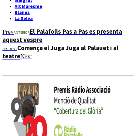
Alt Maresme
Blanes
La Selva
El Palafolls Pas a Pas es presenta
Prev
ANTERIOR
aquest vespre
Comença el Juga Juga al Palauet i al
SEGÜENT
teatre
Next