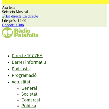
Ara fem
Selecció Musical
En directe
I després: 12:00
Cocodril Club
Directe 107.7FM
Darrer informatiu
Podcasts
Programació
Actualitat
General
Societat
Comarcal
Política