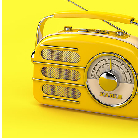
periòdicament al nostre municipi. La principal
novetat de la recollida de demà és que varia el centre
de donacions.
Habitualment s’havia fet al CAP de salut, però s’ha
decidit traslladar les donacions a partir d’ara al MiD.
Un canvi que respon a la voluntat de situar el punt de
donacions en un espai més lluminós i més cèntric,
que ajudi a recollir més donacions i que, a més, es
pugui combinar amb d’altres iniciatives culturals o
socials.
Des de l’Ajuntament de Palafolls expliquen que el
canvi ajudarà a programar les donacions de sang
conjuntament amb d’altres activitats.
La donació de demà es farà de 10 del matí a 2 del