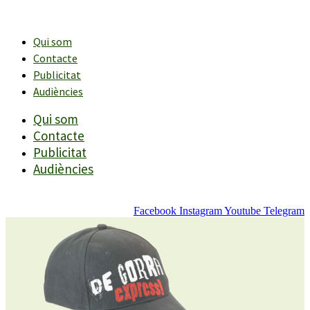
Vés
al
contingut
Qui som
Contacte
Publicitat
Audiències
Qui som
Contacte
Publicitat
Audiències
Facebook
Instagram
Youtube
Telegram