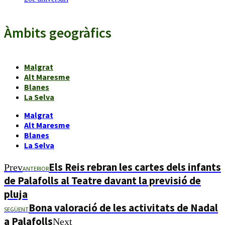
Àmbits geogràfics
Malgrat
Alt Maresme
Blanes
La Selva
Malgrat
Alt Maresme
Blanes
La Selva
Els Reis rebran les cartes dels infants
Prev
ANTERIOR
de Palafolls al Teatre davant la previsió de
pluja
Bona valoració de les activitats de Nadal
SEGÜENT
a Palafolls
Next