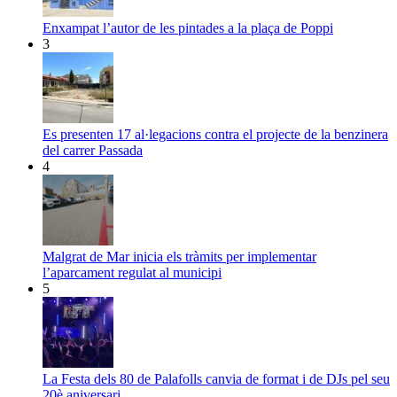
Enxampat l’autor de les pintades a la plaça de Poppi
3
Es presenten 17 al·legacions contra el projecte de la benzinera
del carrer Passada
4
Malgrat de Mar inicia els tràmits per implementar
l’aparcament regulat al municipi
5
La Festa dels 80 de Palafolls canvia de format i de DJs pel seu
20è aniversari