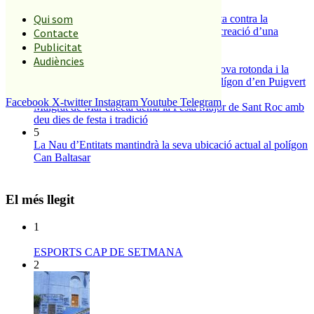
2
Qui som
Els veïns de Palafolls refermen la seva lluita contra la
benzinera del carrer Passada i preparen la creació d’una
Contacte
plataforma
Publicitat
3
Audiències
S’aprova definitivament el projecte de la nova rotonda i la
millora del pont de la riera de Reixac al polígon d’en Puigvert
4
Facebook
X-twitter
Instagram
Youtube
Telegram
Malgrat de Mar enceta demà la Festa Major de Sant Roc amb
deu dies de festa i tradició
5
La Nau d’Entitats mantindrà la seva ubicació actual al polígon
Can Baltasar
El més llegit
1
ESPORTS CAP DE SETMANA
2