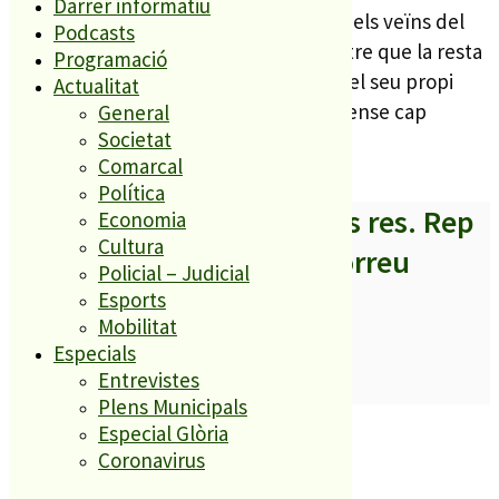
Darrer informatiu
Els Bombers han hagut d’evacuar un dels veïns del
Podcasts
bloc, que es troba en bon estat, mentre que la resta
Programació
de veïns han pogut sortir de l’edifici pel seu propi
Actualitat
peu, o bé s’han refugiat a casa seva, sense cap
General
Societat
afectació important.
Comarcal
Política
A partir d’ara no et perdis res. Rep
Economia
Cultura
els titulars al teu correu
Policial – Judicial
Esports
Mobilitat
Especials
Entrevistes
SUBSCRIURE’M
Plens Municipals
És tendència ara
Especial Glòria
Coronavirus
1
ESPORTS CAP DE SETMANA