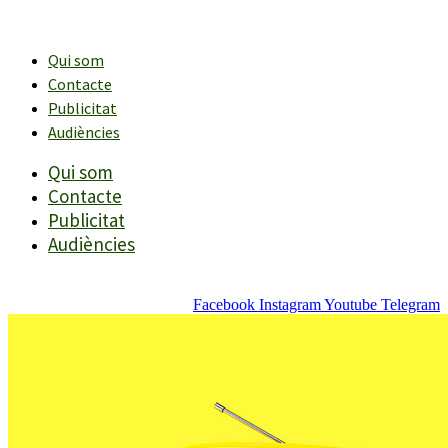
Vés
al
contingut
Qui som
Contacte
Publicitat
Audiències
Qui som
Contacte
Publicitat
Audiències
Facebook
Instagram
Youtube
Telegram