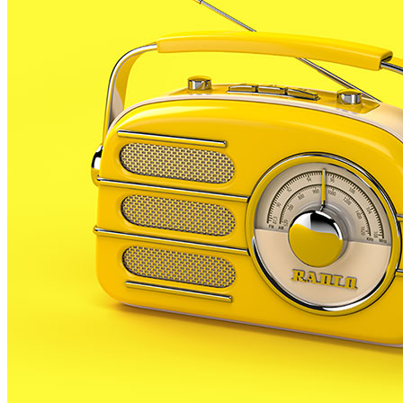
3 DESEMBRE, 2024
El partit afirma, a través de les seves xarxes socials,
que el comunicat no aclareix res, ni dona cap nova
versió sobre la polèmica entre Protecció Civil i
l’Ajuntament.
Ahir el consistori i el cos de voluntaris emetien un
comunicat amb el es volia tancar la polèmica
suscitada després que Protecció Civil denunciès
traves per poder organitzar un comboi d’ajuda
d’ajuda als damnificats per la dana de València.
El comunicat parla de malentès, però Palafolls Som
recorda que l’Associació de Voluntaris de Protecció
Civil depèn econòmicament de l’Ajuntament, cosa
que podria coartar la seva llibertat d’expressió.