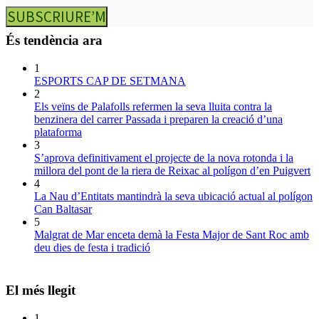
SUBSCRIURE’M
És tendència ara
1
ESPORTS CAP DE SETMANA
2
Els veïns de Palafolls refermen la seva lluita contra la
benzinera del carrer Passada i preparen la creació d’una
plataforma
3
S’aprova definitivament el projecte de la nova rotonda i la
millora del pont de la riera de Reixac al polígon d’en Puigvert
4
La Nau d’Entitats mantindrà la seva ubicació actual al polígon
Can Baltasar
5
Malgrat de Mar enceta demà la Festa Major de Sant Roc amb
deu dies de festa i tradició
El més llegit
1