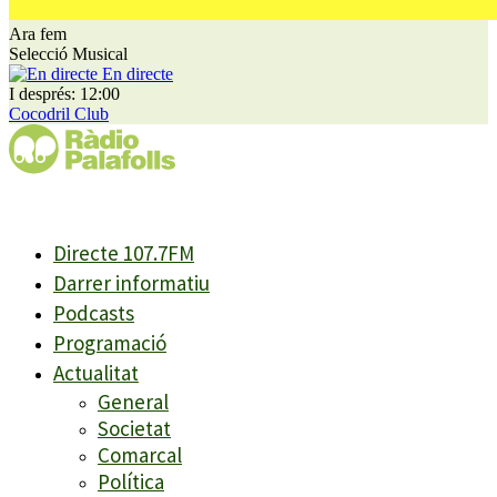
Ara fem
Selecció Musical
En directe
I després: 12:00
Cocodril Club
Directe 107.7FM
Darrer informatiu
Podcasts
Programació
Actualitat
General
Societat
Comarcal
Política