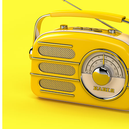
REDACCIÓ
29 GENER, 2025
L’Ajuntament de Malgrat de Mar va presentar ahir un
projecte pioner a tot Europa que busca facilitar
l’accés al transport públic de les persones amb
mobilitat reduïda.
Concretament, és un sistema d’aparcament que s’ha
instal·lat al pàrquing de l’estació de Rodalies que,
mitjançant uns sensors intel·ligents, monitoritza les
places reservades per aquest col·lectiu. D’aquesta
manera, a través d’una app, les persones amb
mobilitat reduïda que han d’utilitzar el transport
públic i aparcar a l’estació, poden consultar la
disponibilitat d’aquests espais i reservar-ne un.