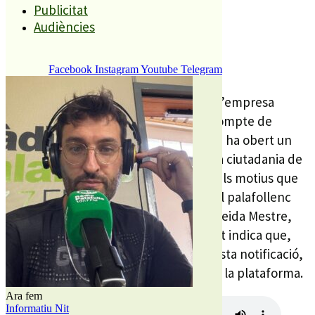
Publicitat
Audiències
REDACCIÓ
1 ABRIL, 2025
Facebook
Instagram
Youtube
Telegram
Després que fa unes setmanes Meta, l’empresa
propietària d’Instagram, tanqués el compte de
l’Ajuntament de Palafolls, el consistori ha obert un
nou perfil per continuar informant a la ciutadania de
què passa al nostre municipi. Segons els motius que
Meta ha donat a l’Ajuntament, el perfil palafollenc
infringia les normes comunitàries. Nereida Mestre,
tècnica de Comunicació a l’Ajuntament indica que,
tot i que el consistori va recórrer aquesta notificació,
Meta va tancar i eliminar el compte de la plataforma.
Ara fem
Informatiu Nit