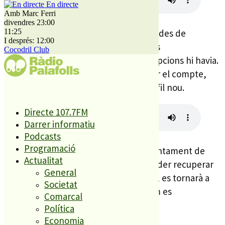
En directe
Amb Marc Ferri
divendres 23:00
11:25
Per tal de solucionar aquesta situació, des de
I després: 12:00
comunicació s’ha contactat amb altres
Cocodril Club
administracions per conèixer quines opcions hi havia.
Com que no s’ha aconseguit recuperar el compte,
l’àrea de Comunicació ha creat un perfil nou.
Directe 107.7FM
Darrer informatiu
Podcasts
Programació
Tot i crear el nou compte, des de l’Ajuntament de
Actualitat
Palafolls no perden l’esperança en poder recuperar
General
el perfil anterior. En cas que això passi, es tornarà a
Societat
fer servir el primer perfil i aquest últim es
Comarcal
desactivarà.
Política
Economia