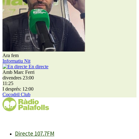
Ara fem
Informatiu Nit
En directe
Amb Marc Ferri
divendres 23:00
11:25
I després: 12:00
Cocodril Club
Directe 107.7FM