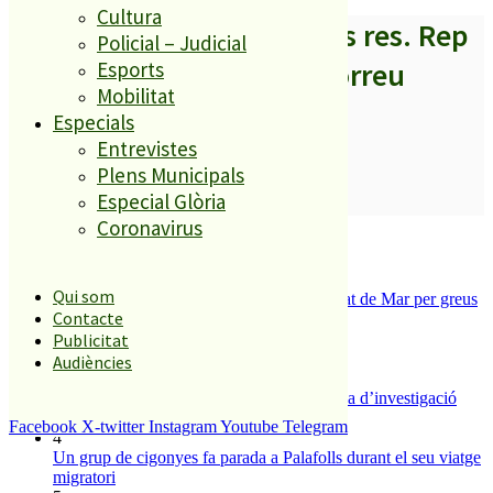
Cultura
A partir d’ara no et perdis res. Rep
Policial – Judicial
els titulars al teu correu
Esports
Mobilitat
Especials
Entrevistes
Plens Municipals
SUBSCRIURE’M
Especial Glòria
Coronavirus
És tendència ara
1
Qui som
Tanquen un local de menjar ràpid a Malgrat de Mar per greus
Contacte
deficiències sanitàries
2
Publicitat
ESPORTS CAP DE SETMANA
Audiències
3
Un historiador local guanya la primera beca d’investigació
sobre el Castell de Palafolls
Facebook
X-twitter
Instagram
Youtube
Telegram
4
Un grup de cigonyes fa parada a Palafolls durant el seu viatge
migratori