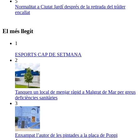
5
Normalitat a Ciutat Jardí després de la retirada del tràiler
encallat
El més llegit
1
ESPORTS CAP DE SETMANA
2
Tanquen un local de menjar ràpid a Malgrat de Mar per greus
deficiències sanitàries
3
Enxampat l’autor de les pintades a la plaça de Poppi