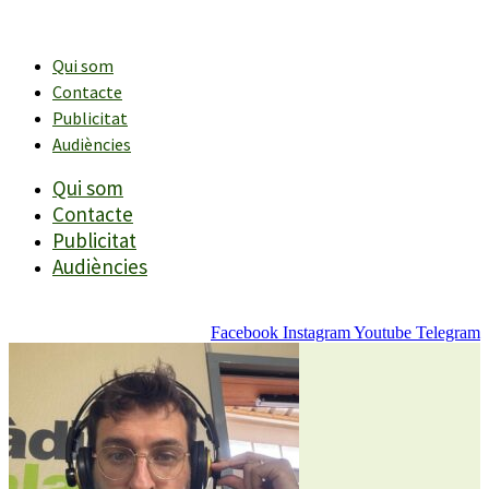
Vés
al
contingut
Qui som
Contacte
Publicitat
Audiències
Qui som
Contacte
Publicitat
Audiències
Facebook
Instagram
Youtube
Telegram