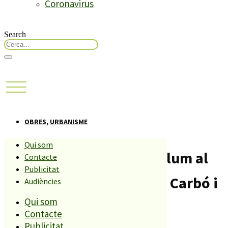
Coronavirus
Search
OBRES
,
URBANISME
Qui som
Programen dos talls de llum al
Contacte
Publicitat
barri Santa Maria, a Mas Carbó i
Audiències
Qui som
a Mas Reixac
Contacte
Publicitat