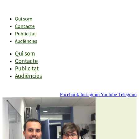
Vés
al
contingut
Qui som
Contacte
Publicitat
Audiències
Qui som
Contacte
Publicitat
Audiències
Facebook
Instagram
Youtube
Telegram