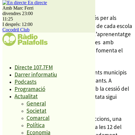
En directe
per tothom qui els ha volgut escoltar.
Amb Marc Ferri
divendres 23:00
El projecte de la Clika també és profitós per als
11:25
I després: 12:00
mestres. I, és que, ofereix als docents de cada escola
Cocodril Club
recursos pedagògics que estructuren l’aprenentatge
d’aquestes cançons i de les coreografies amb
l’objectiu d’interioritzar els valors que fomenta el
projecte.
Directe 107.7FM
Aquesta iniciativa es desplega a diferents municipis
Darrer informatiu
catalans i arriba a més de 17.000 estudiants. A
Podcasts
Palafolls l’Ajuntament hi col·labora amb la cessió del
Programació
Actualitat
teatre, cosa que ha permès que la cantata sigui
General
gratuïta per les famílies assistents.
Societat
Comarcal
El concert, que s’acompanya de projeccions, una
Política
orquestra i una cantant, ha començat a les 12 del
Economia