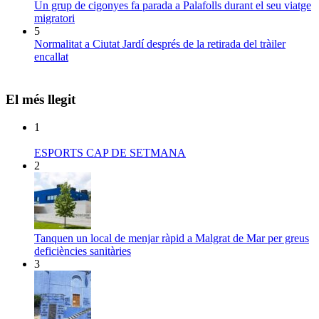
Un grup de cigonyes fa parada a Palafolls durant el seu viatge
migratori
5
Normalitat a Ciutat Jardí després de la retirada del tràiler
encallat
El més llegit
1
ESPORTS CAP DE SETMANA
2
Tanquen un local de menjar ràpid a Malgrat de Mar per greus
deficiències sanitàries
3