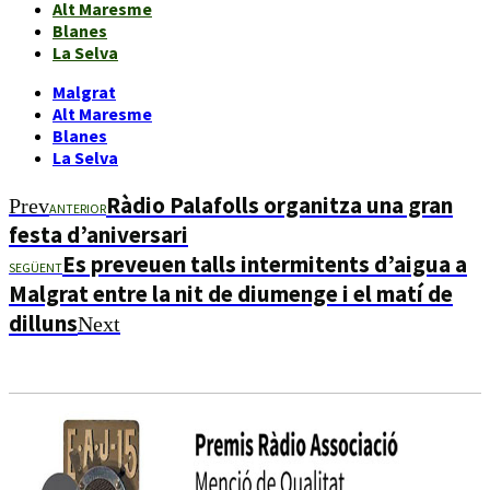
Alt Maresme
Blanes
La Selva
Malgrat
Alt Maresme
Blanes
La Selva
Ràdio Palafolls organitza una gran
Prev
ANTERIOR
festa d’aniversari
Es preveuen talls intermitents d’aigua a
SEGÜENT
Malgrat entre la nit de diumenge i el matí de
dilluns
Next