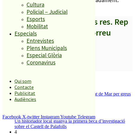
migdia i s’ha allargat una hora aproximadament.
Cultura
Policial – Judicial
Esports
A partir d’ara no et perdis res. Rep
Mobilitat
els titulars al teu correu
Especials
Entrevistes
Plens Municipals
Especial Glòria
Coronavirus
SUBSCRIURE’M
És tendència ara
Qui som
Contacte
1
Publicitat
Tanquen un local de menjar ràpid a Malgrat de Mar per greus
Audiències
deficiències sanitàries
2
ESPORTS CAP DE SETMANA
3
Facebook
X-twitter
Instagram
Youtube
Telegram
Un historiador local guanya la primera beca d’investigació
sobre el Castell de Palafolls
4