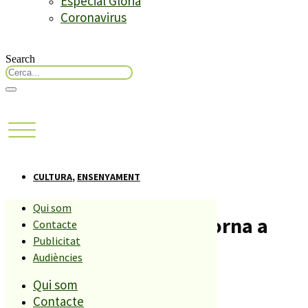
Especial Glòria
Coronavirus
Search
CULTURA
,
ENSENYAMENT
Qui som
La cantata de la Clika torna a
Contacte
Publicitat
Palafolls
Audiències
Qui som
Compartiu aquesta història
Contacte