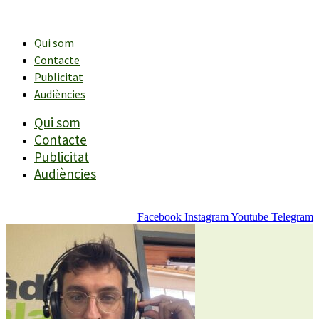
Vés
al
contingut
Qui som
Contacte
Publicitat
Audiències
Qui som
Contacte
Publicitat
Audiències
Facebook
Instagram
Youtube
Telegram