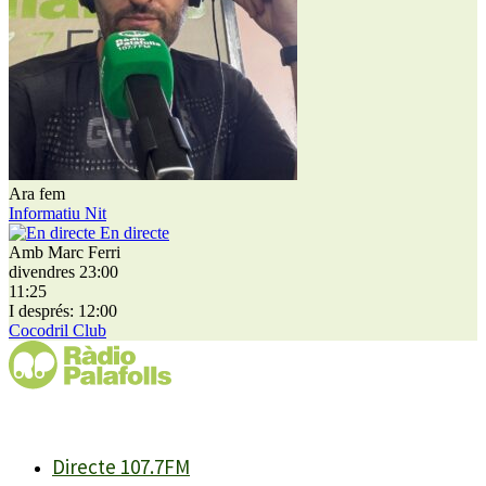
Ara fem
Informatiu Nit
En directe
Amb Marc Ferri
divendres 23:00
11:25
I després: 12:00
Cocodril Club
Directe 107.7FM