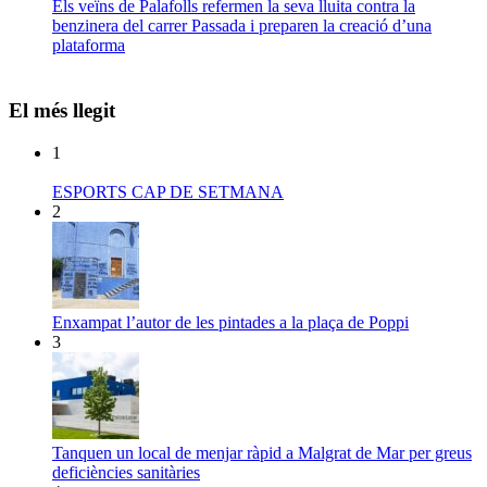
Els veïns de Palafolls refermen la seva lluita contra la
benzinera del carrer Passada i preparen la creació d’una
plataforma
El més llegit
1
ESPORTS CAP DE SETMANA
2
Enxampat l’autor de les pintades a la plaça de Poppi
3
Tanquen un local de menjar ràpid a Malgrat de Mar per greus
deficiències sanitàries