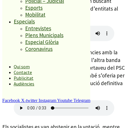
Alemany explica que de moment estan buscant
Policial – Judicial
Esports
finançament per fer aquest nou espai d’entitats al
Mobilitat
centre.
Especials
Entrevistes
Plens Municipals
Especial Glòria
Coronavirus
Esquerra sempre havia mostrat reticències amb la
ubicació i el cost de la Nau d’Entitats a l’altra banda
Qui som
de la carretera. Ahir ho recordava la portaveu del PSC
Contacte
a l’Ajuntament, Dolors Agüera, qui també s’oferia per
Publicitat
treballar plegats a la recerca d’una solució definitiva
Audiències
per a les entitats.
Facebook
X-twitter
Instagram
Youtube
Telegram
Els socialistes es van abstenir en la votació, mentre