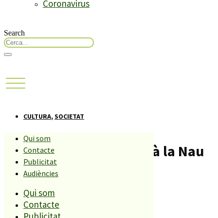
Coronavirus
Search
CULTURA
,
SOCIETAT
Qui som
L’Ajuntament mantindrà la Nau
Contacte
Publicitat
d’entitats un any més
Audiències
Qui som
Compartiu aquesta història
Contacte
Publicitat