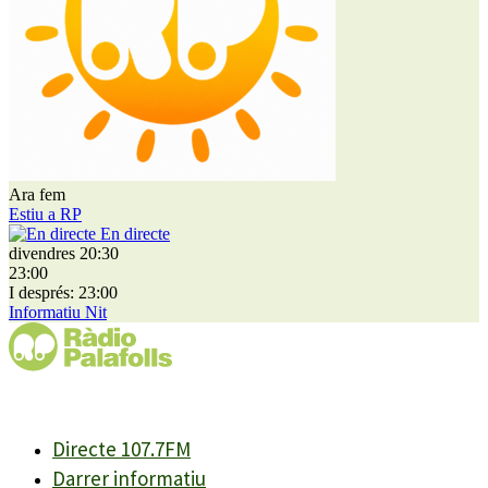
Ara fem
Estiu a RP
En directe
divendres 20:30
23:00
I després: 23:00
Informatiu Nit
Directe 107.7FM
Darrer informatiu