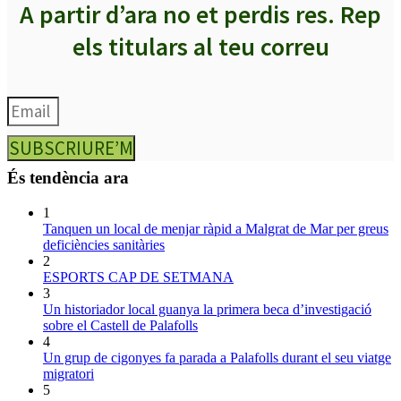
A partir d’ara no et perdis res. Rep
els titulars al teu correu
SUBSCRIURE’M
És tendència ara
1
Tanquen un local de menjar ràpid a Malgrat de Mar per greus
deficiències sanitàries
2
ESPORTS CAP DE SETMANA
3
Un historiador local guanya la primera beca d’investigació
sobre el Castell de Palafolls
4
Un grup de cigonyes fa parada a Palafolls durant el seu viatge
migratori
5