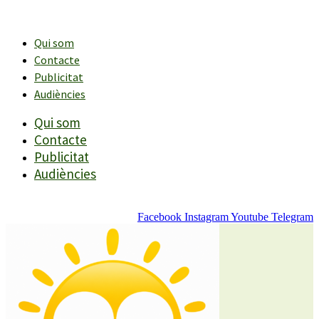
Vés
al
contingut
Qui som
Contacte
Publicitat
Audiències
Qui som
Contacte
Publicitat
Audiències
Facebook
Instagram
Youtube
Telegram