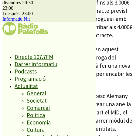
aconseguir rebaixar el cost del lloguer fins als 3.000€
divendres 20:30
23:00
mensuals durant el primer any. El contracte previst
I després: 23:00
era de 3 anys amb dues possibles pròrrogues i amb
Informatiu Nit
petits augments anuals del cost fins arribar als 4.000€
mensuals en aquest darrer any de contracte.
La nau doncs, continuarà un any més en aquest
Directe 107.7FM
emplaçament esgotant la segona pròrroga del
Darrer informatiu
contracte, pel que el proper any caldrà fer una nova
Podcasts
licitació o trobar una solució definitiva per encabir les
Programació
entitats.
Actualitat
General
Justament l’alcalde de Palafolls, Francesc Alemany
Societat
recordava el projecte d’Esquerra de crear una anella
Comarcal
cultural al centre, de la que formaria part el MiD, el
Política
teatre i en la que es transformaria el darrer mòdul de
Economia
les antigues escoles en espai per a les entitats.
Cultura