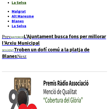
La Selva
Malgrat
Alt Maresme
Blanes
La Selva
L’Ajuntament busca fons per millorar
Prev
ANTERIOR
l’Arxiu Municipal
Troben un dofí comú a la platja de
SEGÜENT
Blanes
Next