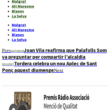
Malgrat
Alt Maresme
Blanes
La Selva
Malgrat
Alt Maresme
Blanes
La Selva
Joan Vila reafirma que Palafolls Som
Prev
ANTERIOR
va preguntar per compartir l’alcaldia
Tordera celebra un nou Aplec de Sant
SEGÜENT
Ponç aquest diumenge
Next