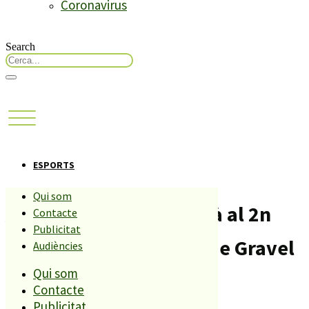
Coronavirus
Search
ESPORTS
Qui som
Anna Rovira participarà al 2n
Contacte
Publicitat
Campionat d’Espanya de Gravel
Audiències
Qui som
Compartiu aquesta història
Contacte
Publicitat