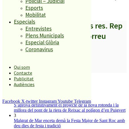
Policial – Judicial
de Gravel.
Esports
Mobilitat
Especials
A partir d’ara no et perdis res. Rep
Entrevistes
els titulars al teu correu
Plens Municipals
Especial Glòria
Coronavirus
Qui som
SUBSCRIURE’M
Contacte
És tendència ara
Publicitat
Audiències
1
ESPORTS CAP DE SETMANA
2
Facebook
X-twitter
Instagram
Youtube
Telegram
S’aprova definitivament el projecte de la nova rotonda i la
millora del pont de la riera de Reixac al polígon d’en Puigvert
3
Malgrat de Mar enceta demà la Festa Major de Sant Roc amb
deu dies de festa i tradició