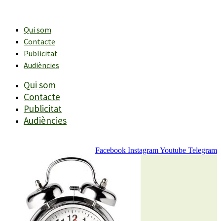
Vés
al
contingut
Qui som
Contacte
Publicitat
Audiències
Qui som
Contacte
Publicitat
Audiències
Facebook
Instagram
Youtube
Telegram