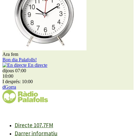
Ara fem
Bon dia Palafolls!
En directe
dijous 07:00
10:00
I després: 10:00
dGorra
Directe 107.7FM
Darrer informatiu