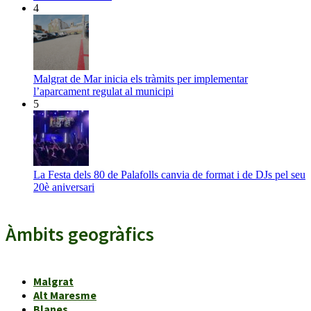
4
Malgrat de Mar inicia els tràmits per implementar
l’aparcament regulat al municipi
5
La Festa dels 80 de Palafolls canvia de format i de DJs pel seu
20è aniversari
Àmbits geogràfics
Malgrat
Alt Maresme
Blanes