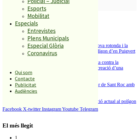
Policial – Judicial
SUBSCRIURE’M
Esports
Mobilitat
És tendència ara
Especials
1
Entrevistes
ESPORTS CAP DE SETMANA
Plens Municipals
2
Especial Glòria
S’aprova definitivament el projecte de la nova rotonda i la
millora del pont de la riera de Reixac al polígon d’en Puigvert
Coronavirus
3
Els veïns de Palafolls refermen la seva lluita contra la
benzinera del carrer Passada i preparen la creació d’una
Qui som
plataforma
Contacte
4
Publicitat
Malgrat de Mar enceta demà la Festa Major de Sant Roc amb
deu dies de festa i tradició
Audiències
5
La Nau d’Entitats mantindrà la seva ubicació actual al polígon
Can Baltasar
Facebook
X-twitter
Instagram
Youtube
Telegram
El més llegit
1