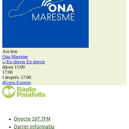
Ara fem
Ona Maresme
En directe
dijous 15:00
17:00
I després: 17:00
dGorra Express
Directe 107.7FM
Darrer informatiu