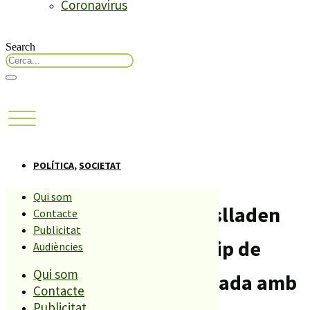
Coronavirus
Search
POLÍTICA
,
SOCIETAT
Qui som
Els veïns del centre traslladen
Contacte
Publicitat
els seus neguits a l’equip de
Audiències
Qui som
govern en l’última trobada amb
Contacte
Publicitat