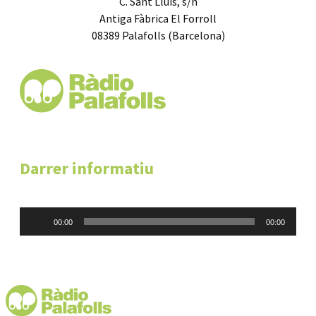
C. Sant Lluís, s/n
Antiga Fàbrica El Forroll
08389 Palafolls (Barcelona)
Darrer informatiu
Reproductor
00:00
00:00
d'àudio