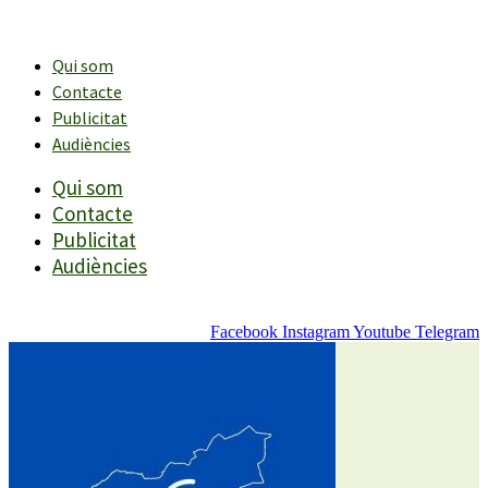
Vés
al
contingut
Qui som
Contacte
Publicitat
Audiències
Qui som
Contacte
Publicitat
Audiències
Facebook
Instagram
Youtube
Telegram