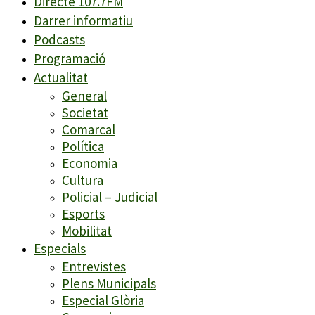
Directe 107.7FM
Darrer informatiu
Podcasts
Programació
Actualitat
General
Societat
Comarcal
Política
Economia
Cultura
Policial – Judicial
Esports
Mobilitat
Especials
Entrevistes
Plens Municipals
Especial Glòria