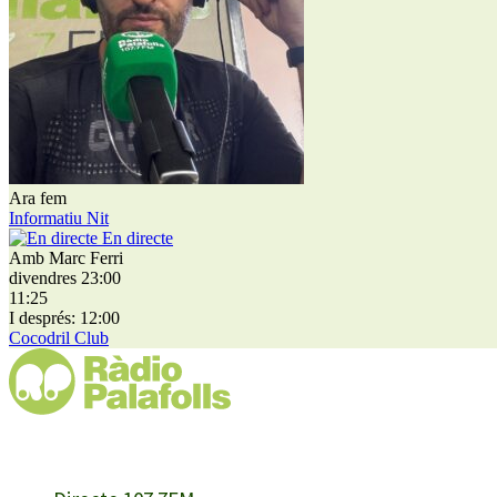
Ara fem
Informatiu Nit
En directe
Amb Marc Ferri
divendres 23:00
11:25
I després: 12:00
Cocodril Club