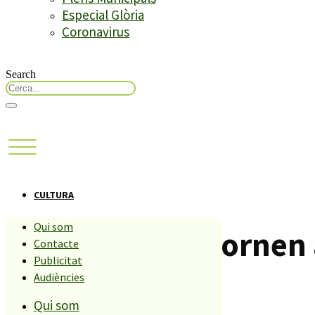
Especial Glòria
Coronavirus
Search
CULTURA
Qui som
Els Maduixots tornen 
Contacte
Publicitat
Audiències
Compartiu aquesta història
Qui som