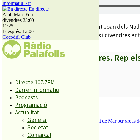
Informatiu Nit
En directe
Amb Marc Ferri
divendres 23:00
Els tiquets per a la gran revetlla de Sant Joan dels Madu
11:25
I després: 12:00
Forroll al barri de Sant Lluís els dimarts i divendres ent
Cocodril Club
A partir d’ara no et perdis res. Rep el
Directe 107.7FM
Darrer informatiu
SUBSCRIURE’M
Podcasts
És tendència ara
Programació
Actualitat
1
General
Tanquen un local de menjar ràpid a Malgrat de Mar per greus def
Societat
2
ESPORTS CAP DE SETMANA
Comarcal
3