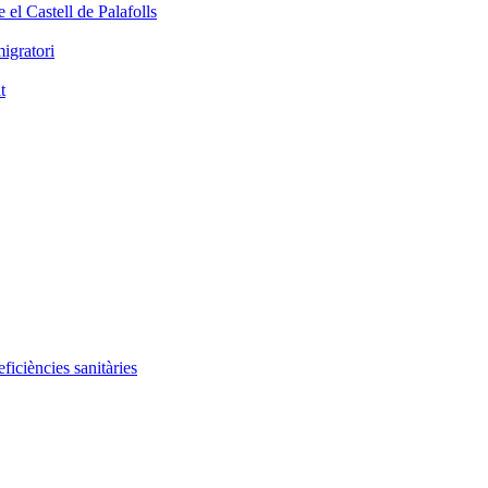
 el Castell de Palafolls
igratori
t
iciències sanitàries