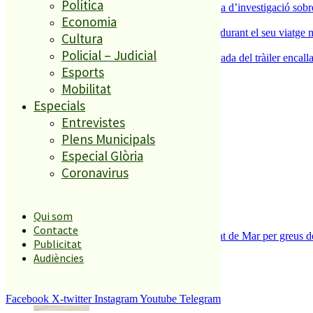
Política
Un historiador local guanya la primera beca d’investigació sobre
Economia
4
Un grup de cigonyes fa parada a Palafolls durant el seu viatge m
Cultura
5
Policial – Judicial
Normalitat a Ciutat Jardí després de la retirada del tràiler encalla
Esports
Mobilitat
El més llegit
Especials
Entrevistes
1
Plens Municipals
ESPORTS CAP DE SETMANA
Especial Glòria
2
Coronavirus
Qui som
Contacte
Tanquen un local de menjar ràpid a Malgrat de Mar per greus def
Publicitat
3
Audiències
Facebook
X-twitter
Instagram
Youtube
Telegram