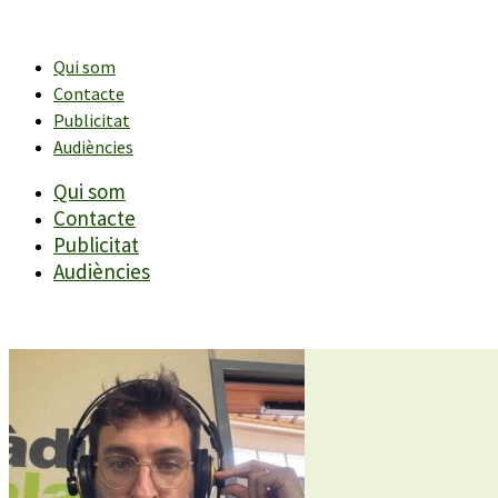
Vés
al
contingut
Qui som
Contacte
Publicitat
Audiències
Qui som
Contacte
Publicitat
Audiències