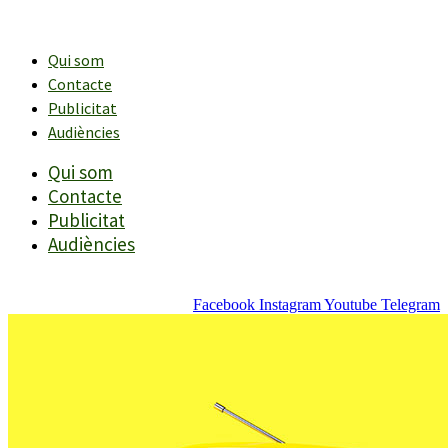
Vés
al
contingut
Qui som
Contacte
Publicitat
Audiències
Qui som
Contacte
Publicitat
Audiències
Facebook
Instagram
Youtube
Telegram