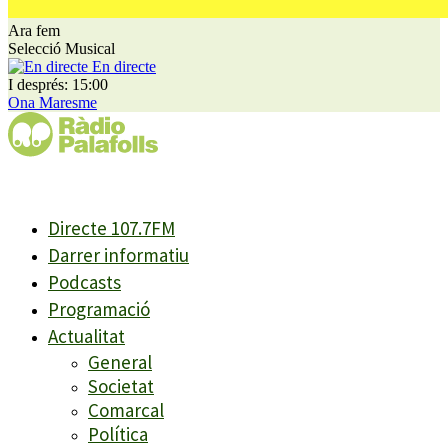
Ara fem
Selecció Musical
En directe
I després: 15:00
Ona Maresme
Directe 107.7FM
Darrer informatiu
Podcasts
Programació
Actualitat
General
Societat
Comarcal
Política