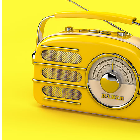
els 40 anys d’història de Ràdio Palafolls, s’ha preparat
un gran sorteig en col·laboració amb Marineland.
Concretament, des d’avui dilluns i fins divendres
estarem sortejant 40 entrades individuals pel parc
aquàtic.
Cada dia està previst que se sortegin 8 entrades, és a
dir 4 entrades dobles per anar a Marineland. Les
persones guanyadores hauran hagut de superar una
de les diverses proves que tenim preparades. Per
exemple, algunes es faran a les xarxes socials,
d’altres en directe, i d’altres faran que els
participants visitin algun lloc de Palafolls que estigui
directament relacionat amb l’emissora.
Dia rere dia anirem anunciant què s’haurà de fer per
guanyar les entrades i els més ràpids seran qui guanyi